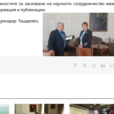
ностите за засилване на научното сътрудничество ме
формация и публикации.
дулкадир Ташделен,
Facebook
X
Reddit
Linke