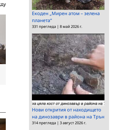
жду
Екоден „Мирен атом – зелена
планета“
331 прегледа
|
8 май 2026 г.
dIn
Електронна
поща:
Нови открития от находището
на динозаври в района на Трън
314 прегледа
|
3 август 2026 г.