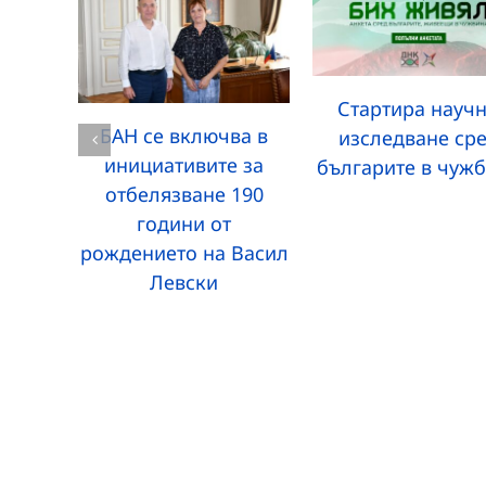
Стартира науч
БАН се включва в
изследване ср
инициативите за
българите в чуж
отбелязване 190
години от
рождението на Васил
Левски