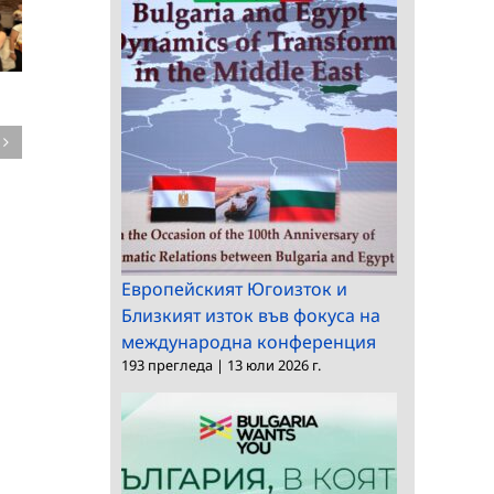
Среща на
председателя на БАН
Конкурс за професо
с посланика на
в ИМИ
България в Словакия
Европейският Югоизток и
Близкият изток във фокуса на
международна конференция
193 прегледа
|
13 юли 2026 г.