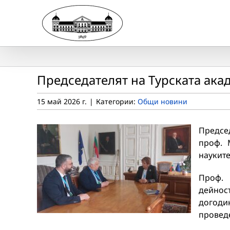
Skip
to
content
Председателят на Турската ака
15 май 2026 г.
|
Категории:
Общи новини
Предсе
проф. 
науките
Проф. 
дейнос
догодин
проведе