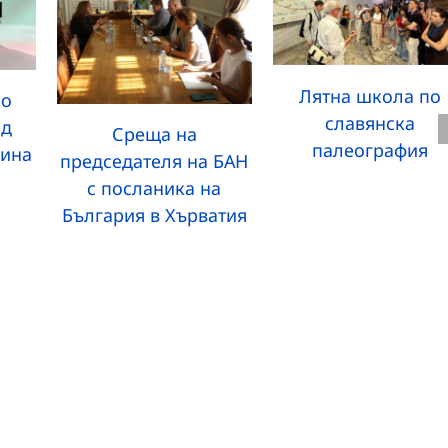
Лятна школа по
но
славянска
ед
Среща на
палеография
бина
председателя на БАН
с посланика на
България в Хърватия