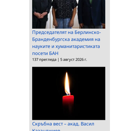
Председателят на Берлинско-
Бранденбургска академия на
науките и хуманитаристиката
посети БАН
137 прегледа
|
5 август 2026 г.
Скръбна вест – акад. Васил
Казанджиев