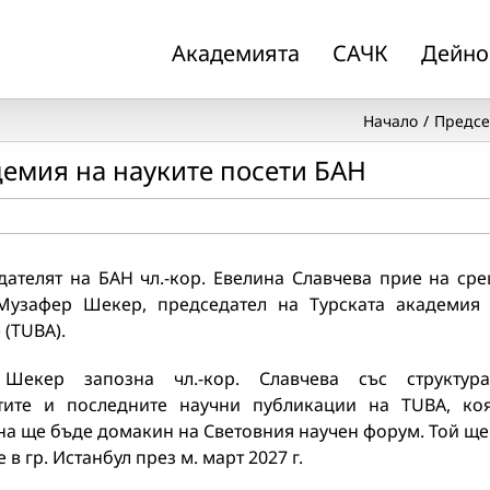
Академията
САЧК
Дейно
Начало
Предсе
демия на науките посети БАН
дателят на БАН чл.-кор. Евелина Славчева прие на ср
Музафер Шекер, председател на Турската академия
 (TUBA).
Шекер запозна чл.-кор. Славчева със структура
тите и последните научни публикации на TUBA, ко
а ще бъде домакин на Световния научен форум. Той ще
 в гр. Истанбул през м. март 2027 г.