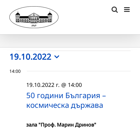
Skip
to
content
Събития
19.10.2022
Select
for
14:00
date.
19.10.2022
19.10.2022 г. @ 14:00
г.
50 години България –
космическа държава
зала "Проф. Марин Дринов"