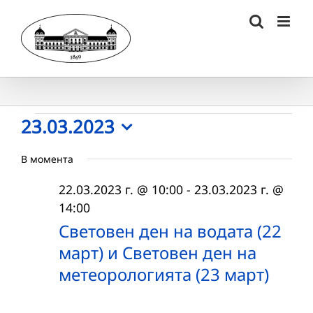
Skip
to
content
Събития
23.03.2023
Select
for
В момента
date.
23.03.2023
22.03.2023 г. @ 10:00
-
23.03.2023 г. @
г.
14:00
Световен ден на водата (22
март) и Световен ден на
метеорологията (23 март)