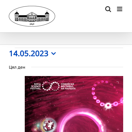
Skip
to
content
Събития
14.05.2023
Select
for
Цял ден
date.
14.05.2023
г.