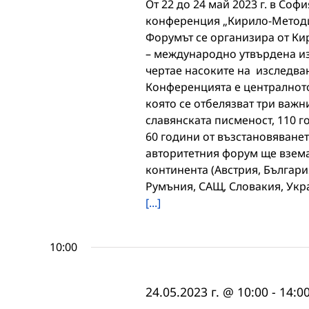
От 22 до 24 май 2023 г. в Со
конференция „Кирило-Методие
Форумът се организира от К
– международно утвърдена из
чертае насоките на изследва
Конференцията е централното
която се отбелязват три важн
славянската писменост, 110 
60 години от възстановяване
авторитетния форум ще вземат
континента (Австрия, Българи
Румъния, САЩ, Словакия, Укра
[...]
10:00
24.05.2023 г. @ 10:00
-
14:0