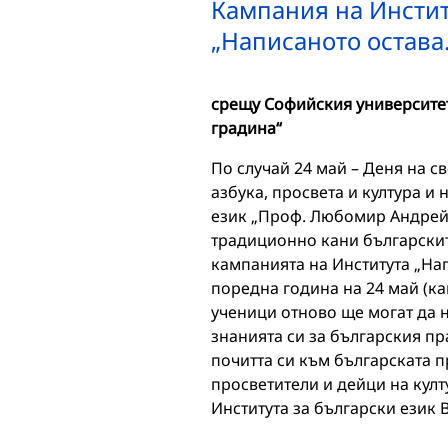
Кампания на Инстит
„Написаното остава
срещу Софийския университет
градина“
По случай 24 май – Деня на с
азбука, просвета и култура и 
език „Проф. Любомир Андрейч
традиционно кани българскит
кампанията на Института „Нап
поредна година на 24 май (ка
ученици отново ще могат да н
знанията си за българския пра
почитта си към българската пр
просветители и дейци на култ
Института за български език