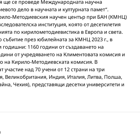
фия ще се проведе Международната научна
вото дело в научната и културната памет“.
ирило-Методиевския научен център при БАН (КМНЦ)
следователска институция, която от десетилетия
нията по кирилометодиевистика в Европа и света.
 събитие през юбилейната за КМНЦ 2023 г., в
и годишни: 1160 години от създаването на
години от учредяването на Климентовата комисия и
то на Кирило-Методиевската комисия. В
 участие над 70 учени от 12 страни на три
я, Великобритания, Индия, Италия, Литва, Полша,
йна, Чехия), представящи десетки университети и
0