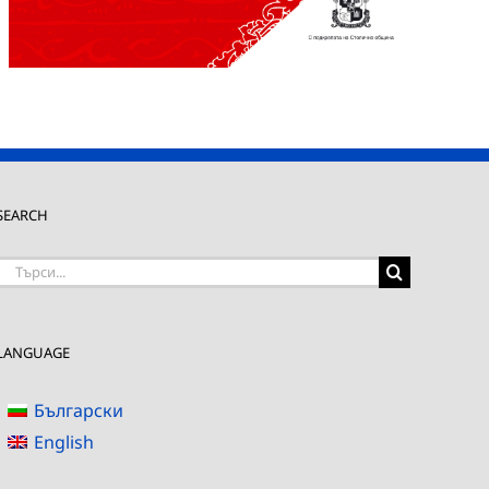
SEARCH
Търсене
на:
LANGUAGE
Български
English