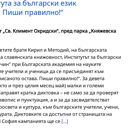
ута за български език
. Пиши правилно!“
 „Св. Климент Охридски“, пред парка „Княжевска
ветите братя Кирил и Методий, на българската
на славянската книжовност, Институтът за български
ин“ при Българската академия на науките
е учители и ученици да се присъединят към
исаното остава. Пиши правилно!“. За девета
кто и през целия месец май) малки и големи
аправят кратка диктовка – не само за да проверят
вопис и пунктуация, а и за да засвидетелстват
освета и култура, към българските учители, учени,
урата. Диктовките са достъпни от страницата на
 В София кампанията ще се
[...]