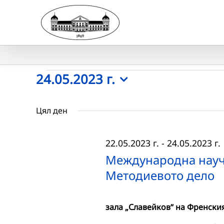
Skip
to
content
Събития
24.05.2023 г.
Select
for
date.
Цял ден
24.05.2023
22.05.2023 г.
-
24.05.2023 г.
г.
Международна науч
Методиевото дело
зала „Славейков“ на Френския