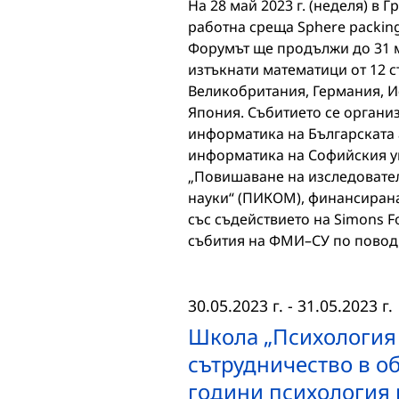
На 28 май 2023 г. (неделя) в
работна среща Sphere packings
Форумът ще продължи до 31 ма
изтъкнати математици от 12 ст
Великобритания, Германия, И
Япония. Събитието се организ
информатика на Българската 
информатика на Софийския ун
„Повишаване на изследовател
науки“ (ПИКОМ), финансирана
със съдействието на Simons F
събития на ФМИ–СУ по повод
30.05.2023 г.
-
31.05.2023 г.
Школа „Психология
сътрудничество в об
години психология 