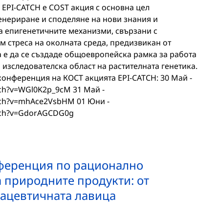
 EPI-CATCH е COST акция с основна цел
енериране и споделяне на нови знания и
а епигенетичните механизми, свързани с
м стреса на околната среда, предизвикан от
 е да се създаде общоевропейска рамка за работа
 изследователска област на растителната генетика.
онференция на КОСТ акцията EPI-CATCH: 30 Май -
ch?v=WGl0K2p_9cM 31 Май -
tch?v=mhAce2VsbHM 01 Юни -
tch?v=GdorAGCDG0g
еренция по рационално
 природните продукти: от
ацевтичната лавица