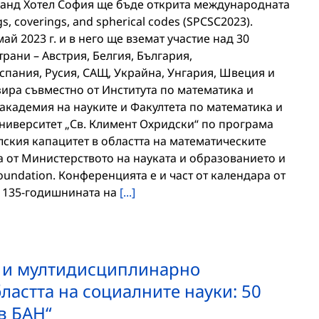
 Гранд Хотел София ще бъде открита международната
, coverings, and spherical codes (SPCSC2023).
й 2023 г. и в него ще вземат участие над 30
рани – Австрия, Белгия, България,
спания, Русия, САЩ, Украйна, Унгария, Швеция и
ира съвместно от Института по математика и
академия на науките и Факултета по математика и
иверситет „Св. Климент Охридски“ по програма
ския капацитет в областта на математическите
 от Министерството на науката и образованието и
oundation. Конференцията е и част от календара от
 135-годишнината на
[...]
 и мултидисциплинарно
ластта на социалните науки: 50
в БАН“