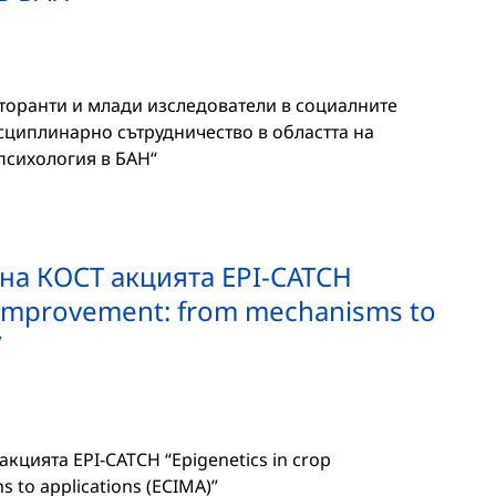
торанти и млади изследователи в социалните
сциплинарно сътрудничество в областта на
психология в БАН“
на КОСТ акцията EPI-CATCH
p improvement: from mechanisms to
”
цията EPI-CATCH “Epigenetics in crop
 to applications (ECIMA)”