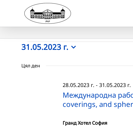
Skip
to
content
Събития
31.05.2023 г.
Select
for
date.
Цял ден
31.05.2023
28.05.2023 г.
-
31.05.2023 г.
г.
Международна работ
coverings, and spher
Гранд Хотел София