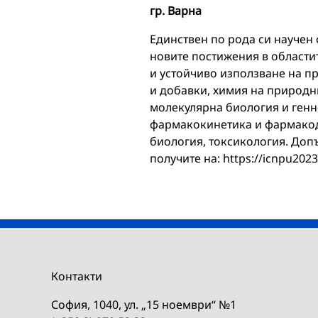
гр. Варна
Единствен по рода си научен 
новите постижения в областит
и устойчиво използване на п
и добавки, химия на природн
молекулярна биология и генн
фармакокинетика и фармакод
биология, токсикология. Доп
получите на: https://icnpu202
Контакти
София, 1040, ул. „15 ноември“ №1