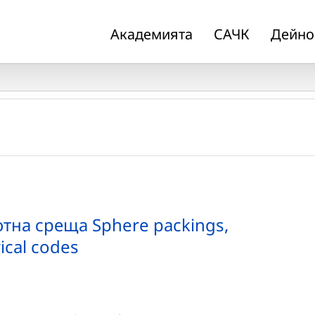
Академията
САЧК
Дейно
на среща Sphere packings,
ical codes