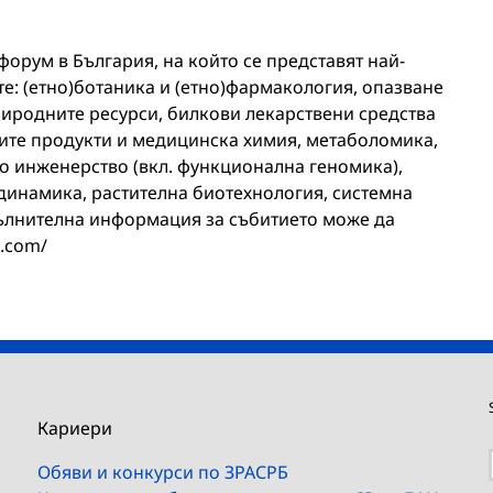
форум в България, на който се представят най-
е: (етно)ботаника и (етно)фармакология, опазване
риродните ресурси, билкови лекарствени средства
ите продукти и медицинска химия, метаболомика,
о инженерство (вкл. функционална геномика),
инамика, растителна биотехнология, системна
ълнителна информация за събитието може да
3.com/
Кариери
Обяви и конкурси по ЗРАСРБ