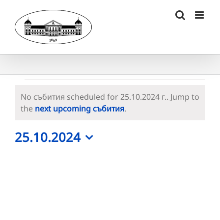
Skip
to
content
Събития
No събития scheduled for 25.10.2024 г.. Jump to
for
Notice
the
next upcoming събития
.
25.10.2024
25.10.2024
г.
Select
date.