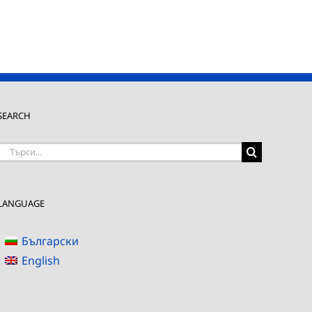
SEARCH
Търсене
на:
LANGUAGE
Български
English