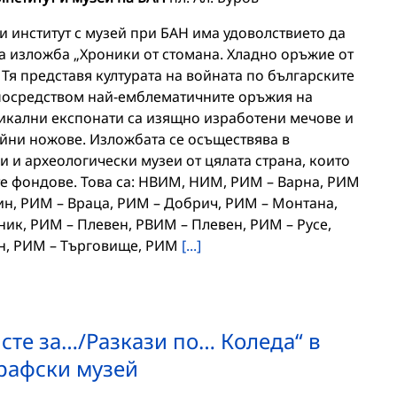
 институт с музей при БАН има удоволствието да
а изложба „Хроники от стомана. Хладно оръжие от
Тя представя културата на войната по българските
посредством най-емблематичните оръжия на
уникални експонати са изящно изработени мечове и
бойни ножове. Изложбата се осъществява в
и и археологически музеи от цялата страна, които
те фондове. Това са: НВИМ, НИМ, РИМ – Варна, РИМ
ин, РИМ – Враца, РИМ – Добрич, РИМ – Монтана,
ик, РИМ – Плевен, РВИМ – Плевен, РИМ – Русе,
ен, РИМ – Търговище, РИМ
[...]
сте за…/Разкази по… Коледа“ в
рафски музей