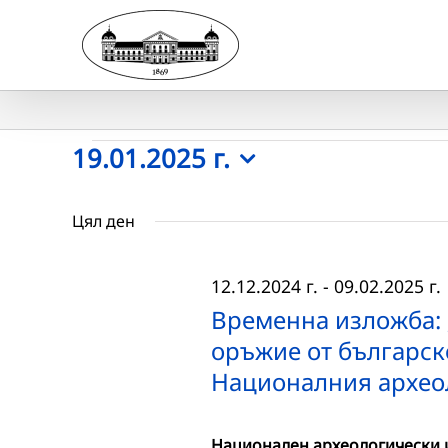
Skip
to
content
Събития
19.01.2025 г.
Select
for
date.
Цял ден
19.01.2025
12.12.2024 г.
-
09.02.2025 г.
г.
Временна изложба: 
оръжие от българск
Националния архео
Национален археологически и