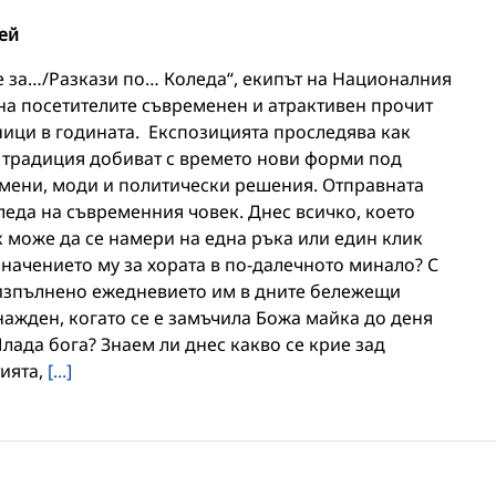
ей
те за…/Разкази по… Коледа“, екипът на Националния
на посетителите съвременен и атрактивен прочит
ници в годината. Експозицията проследява как
а традиция добиват с времето нови форми под
мени, моди и политически решения. Отправната
леда на съвременния човек. Днес всичко, което
 може да се намери на една ръка или един клик
значението му за хората в по-далечното минало? С
 изпълнено ежедневието им в дните бележещи
нажден, когато се е замъчила Божа майка до деня
ада бога? Знаем ли днес какво се крие зад
тията,
[...]