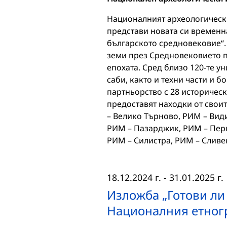
Националният археологически
представи новата си временн
българското средновековие“. 
земи през Средновековието 
епохата. Сред близо 120-те 
саби, както и техни части и 
партньорство с 28 историческ
предоставят находки от свои
– Велико Търново, РИМ – Вид
РИМ – Пазарджик, РИМ – Перн
РИМ – Силистра, РИМ – Слив
18.12.2024 г.
-
31.01.2025 г.
Изложба „Готови ли 
Националния етног