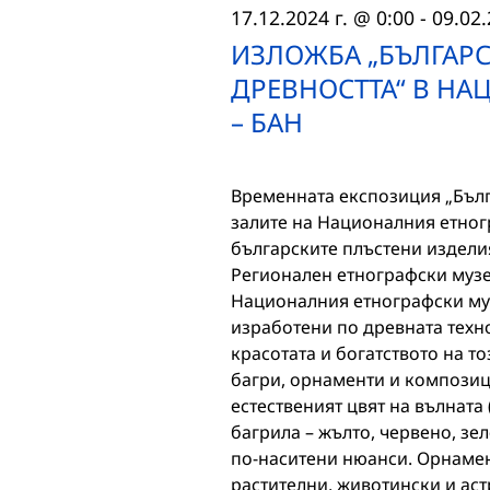
17.12.2024 г. @ 0:00
-
09.02.
ИЗЛОЖБА „БЪЛГАРС
ДРЕВНОСТТА“ В Н
– БАН
Временната експозиция „Бълга
залите на Националния етног
българските плъстени изделия
Регионален етнографски музе
Националния етнографски муз
изработени по древната техно
красотата и богатството на т
багри, орнаменти и композиц
естественият цвят на вълната 
багрила – жълто, червено, зел
по-наситени нюанси. Орнамен
растителни, животински и ас