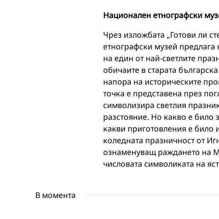
Национален етнографски муз
Чрез изложбата „Готови ли с
етнографски музей предлага 
на един от най-светлите праз
обичаите в старата българск
напора на историческите про
точка е представена през пог
символизира светлия празник
разстояние. Но какво е било 
какви приготовления е било
коледната празничност от Иг
ознаменуващ раждането на Мл
числовата символиката на яс
В момента