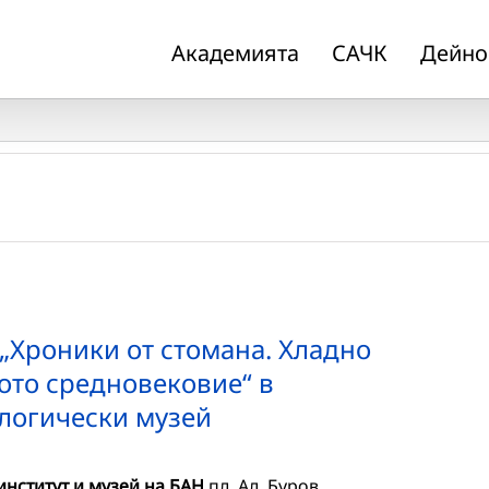
Академията
САЧК
Дейно
„Хроники от стомана. Хладно
ото средновековие“ в
логически музей
нститут и музей на БАН
пл. Ал. Буров