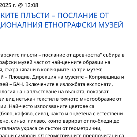
2025 г. @ 12:08
КИТЕ ПЛЪСТИ – ПОСЛАНИЕ ОТ
АЦИОНАЛНИЯ ЕТНОГРАФСКИ МУЗЕЙ
рските плъсти – послание от древността“ събира в
рафски музей част от най-ценните образци на
, съхранявани в колекциите на три музея:
й – Пловдив, Дирекция на музеите – Копривщица и
ей – БАН. Включените в изложбата експонати,
логия на наплъстяване на вълната, показват
ози вид нетъкан текстил в тяхното многообразие от
ии. Най-често използваните цветове са
(бяло, кафяво, сиво), както и оцветена с естествени
ено, синьо, лилаво, които варират от по-бледи до
талната украса се състои от геометрични,
трални символи. От геометричните предпочитани са