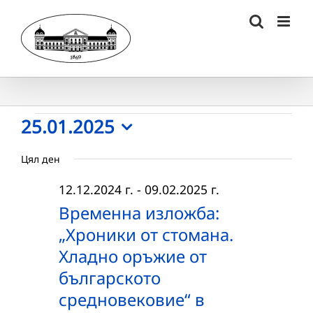
Skip
to
content
Събития
25.01.2025
Select
for
Цял ден
date.
25.01.2025
12.12.2024 г.
-
09.02.2025 г.
г.
Временна изложба:
„Хроники от стомана.
Хладно оръжие от
българското
средновековие“ в