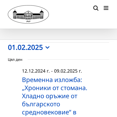
Skip
to
content
Събития
01.02.2025
Select
for
Цял ден
date.
01.02.2025
12.12.2024 г.
-
09.02.2025 г.
г.
Временна изложба:
„Хроники от стомана.
Хладно оръжие от
българското
средновековие“ в