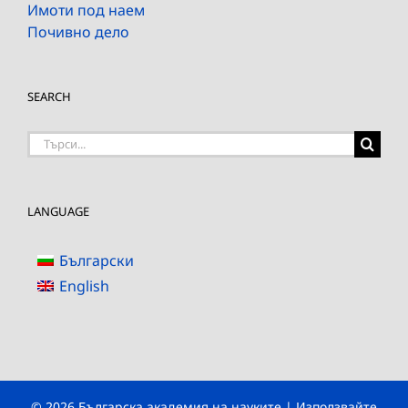
Имоти под наем
Почивно дело
SEARCH
Търсене
на:
LANGUAGE
Български
English
© 2026 Българска академия на науките | Използвайте