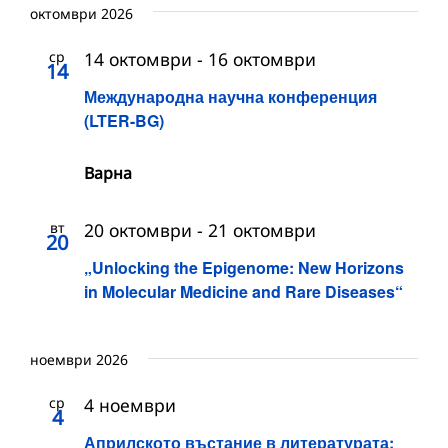
октомври 2026
ср
14 октомври
-
16 октомври
14
Международна научна конференция
(LTER-BG)
Варна
вт
20 октомври
-
21 октомври
20
„Unlocking the Epigenome: New Horizons
in Molecular Medicine and Rare Diseases“
ноември 2026
ср
4 ноември
4
Априлското въстание в литературата: