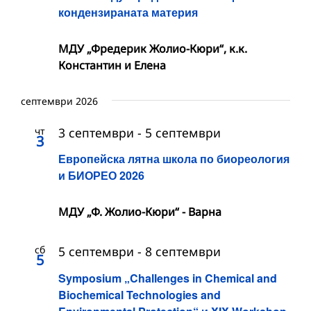
кондензираната материя
МДУ „Фредерик Жолио-Кюри“, к.к.
Константин и Елена
септември 2026
чт
3 септември
-
5 септември
3
Европейска лятна школа по биореология
и БИОРЕО 2026
МДУ „Ф. Жолио-Кюри“ - Варна
сб
5 септември
-
8 септември
5
Symposium „Challenges in Chemical and
Biochemical Technologies and