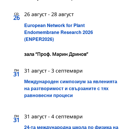
ср
26 август
-
28 август
26
European Network for Plant
Endomembrane Research 2026
(ENPER2026)
зала “Проф. Марин Дринов”
пн
31 август
-
3 септември
31
Международен симпозиум за явленията
на разтворимост и свързаните с тях
равновесни процеси
пн
31 август
-
4 септември
31
24-та международна школа по физика на