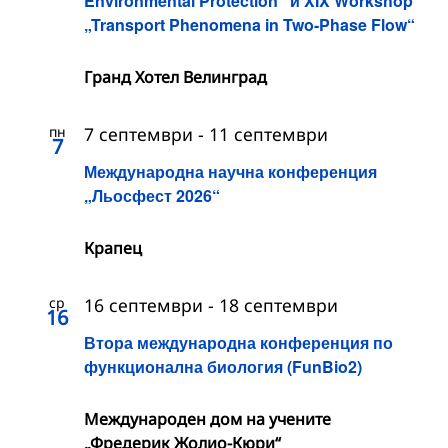
Environmental Protection“ и XIX Workshop
„Transport Phenomena in Two-Phase Flow“
Гранд Хотел Велинград
пн
7 септември
-
11 септември
7
Международна научна конференция
„Льосфест 2026“
Крапец
ср
16 септември
-
18 септември
16
Втора международна конференция по
функционална биология (FunBio2)
Международен дом на учените
„Фредерик Жолио-Кюри“