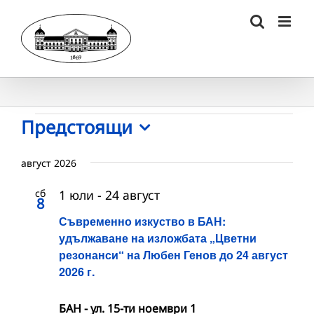
Skip
to
content
Събития
Предстоящи
Select
date.
август 2026
сб
1 юли
-
24 август
8
Съвременно изкуство в БАН:
удължаване на изложбата „Цветни
резонанси“ на Любен Генов до 24 август
2026 г.
БАН - ул. 15-ти ноември 1