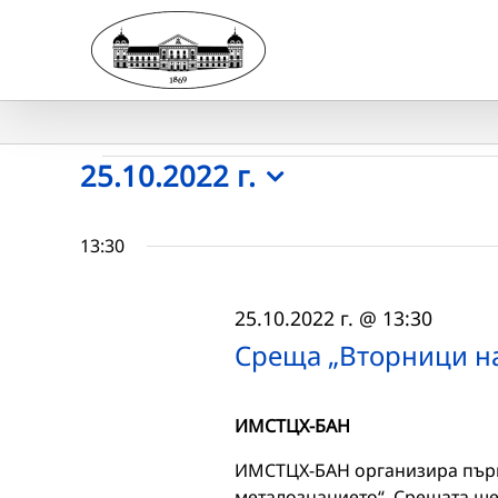
Skip
to
content
Събития
25.10.2022 г.
Select
for
date.
13:30
25.10.2022
25.10.2022 г. @ 13:30
г.
Среща „Вторници н
ИМСТЦХ-БАН
ИМСТЦХ-БАН организира първ
металознанието“. Срещата ще с