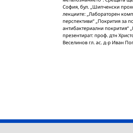
София, бул. „Шипченски проход
лекциите: „Лабораторен компл
перспективи“ „Покрития за п
антибактериални покрития“ 
презентират: проф. дтн Христо
Веселинов гл. ас. д-р Иван По