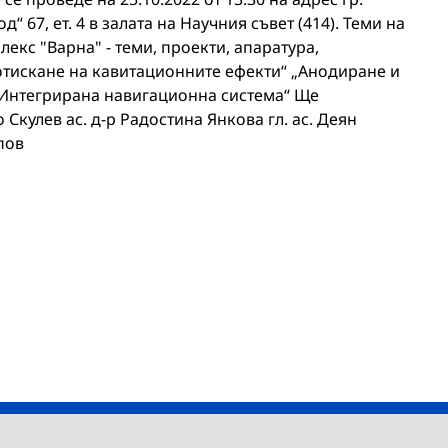
“ 67, ет. 4 в залата на Научния съвет (414). Теми на
екс "Варна" - теми, проекти, апаратура,
отискане на кавитационните ефекти“ „Анодиране и
„Интегрирана навигационна система“ Ще
 Скулев ас. д-р Радостина Янкова гл. ас. Деян
пов