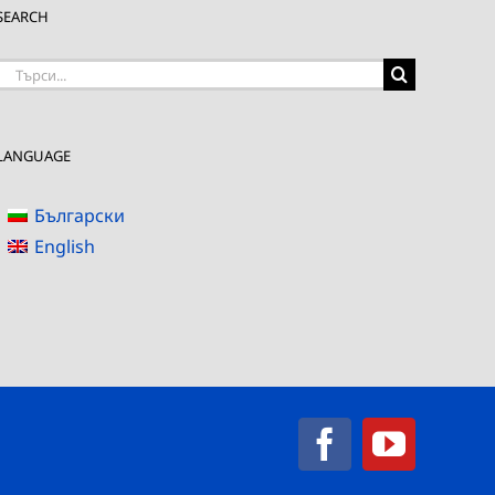
SEARCH
Търсене
на:
LANGUAGE
Български
English
Facebook
YouTub