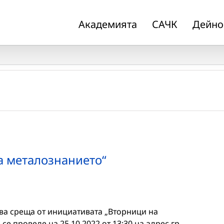
Академията
САЧК
Дейно
а металознанието“
а среща от инициативата „Вторници на
е проведе на 25.10.2022 от 13:30 на адрес гр.