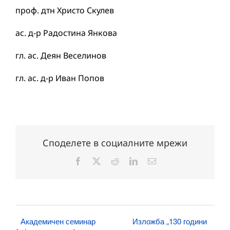
проф. дтн Христо Скулев
ас. д-р Радостина Янкова
гл. ас. Деян Веселинов
гл. ас. д-р Иван Попов
Споделете в социалните мрежи
Facebook
X
Reddit
LinkedIn
Електронна
поща:
Академичен семинар
Изложба „130 години