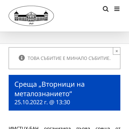
Skip
to
content
×
ТОВА СЪБИТИЕ Е МИНАЛО СЪБИТИЕ.
Среща „Вторници на
металознанието“
25.10.2022 г. @ 13:30
ИМСТЦХ-БАН организира първа среща от