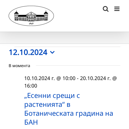
Skip
to
content
Събития
12.10.2024
Select
for
В момента
date.
12.10.2024
10.10.2024 г. @ 10:00
-
20.10.2024 г. @
г.
16:00
„Есенни срещи с
растенията“ в
Ботаническата градина на
БАН