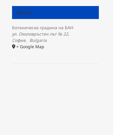
Място
Ботаническа градина на БАН
ул. Околовръстен път № 22,
София
,
Bulgaria
+ Google Map