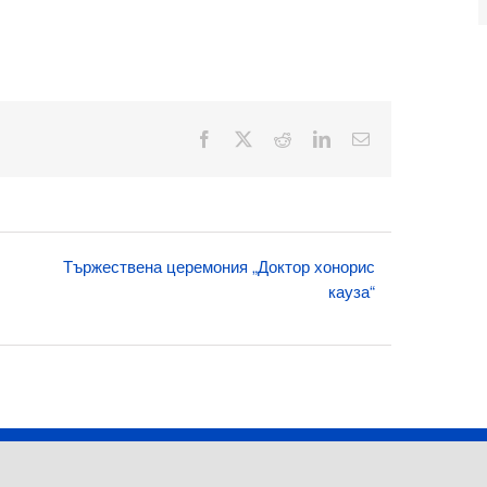
Facebook
X
Reddit
LinkedIn
Електронна
поща:
Тържествена церемония „Доктор хонорис
кауза“