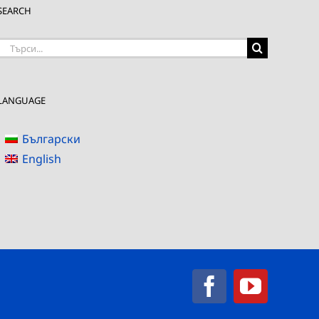
SEARCH
Търсене
на:
LANGUAGE
Български
English
Facebook
YouTub