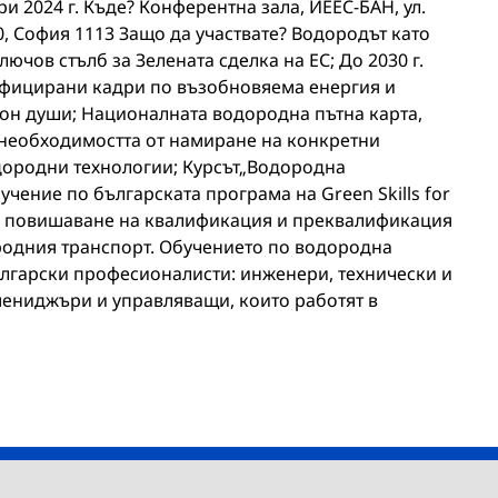
и 2024 г. Къде? Конферентна зала, ИЕЕС-БАН, ул.
10, София 1113 Защо да участвате? Водородът като
ючов стълб за Зелената сделка на ЕС; До 2030 г.
ифицирани кадри по възобновяема енергия и
он души; Националната водородна пътна карта,
а необходимостта от намиране на конкретни
дородни технологии; Курсът„Водородна
учение по българската програма на Green Skills for
ъм повишаване на квалификация и преквалификация
родния транспорт. Обучението по водородна
лгарски професионалисти: инженери, технически и
ениджъри и управляващи, които работят в