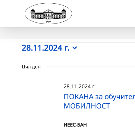
Skip
to
content
Събития
28.11.2024 г.
Select
for
date.
Цял ден
28.11.2024
28.11.2024 г.
г.
ПОКАНА за обучите
МОБИЛНОСТ
ИЕЕС-БАН