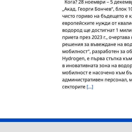
Кога? 28 ноември – 5 декемвр
„Акад. Георги Бончев“, блок 
чисто гориво на бъдещето е кл
европейските нужди от квал
водород ще достигнат 1 мили
приета през 2023 г., очертав
решения за въвеждане на во
мобилност“, разработен за об
Hydrogen, е първа стъпка к
в иновативната зона на водо
мобилност е насочено към бъ
административен персонал, м
секторите
[...]