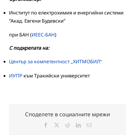
Институт по електрохимия и енергийни системи
“Акад. Евгени Будевски”
при БАН (
ИЕЕС-БАН
)
С подкрепата на:
Център за компетентност „ХИТМОБИЛ“
ИУПР
към Тракийски университет
Споделете в социалните мрежи
Facebook
X
Reddit
LinkedIn
Електронна
поща: