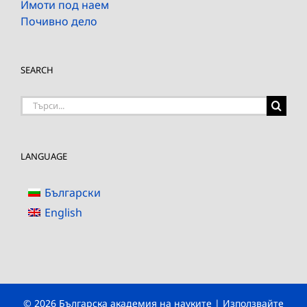
Имоти под наем
Почивно дело
SEARCH
Търсене
на:
LANGUAGE
Български
English
© 2026 Българска академия на науките | Използвайте