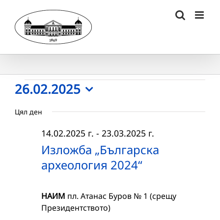
Skip
to
content
Събития
26.02.2025
Select
for
Цял ден
date.
26.02.2025
14.02.2025 г.
-
23.03.2025 г.
г.
Изложба „Българска
археология 2024“
НАИМ
пл. Атанас Буров № 1 (срещу
Президентството)