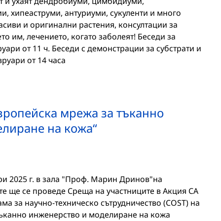
ят и ухаят дендробиуми, цимбидиуми,
ии, хипеаструми, антуриуми, сукуленти и много
расиви и оригинални растения, консултации за
о им, лечението, когато заболеят! Беседи за
вруари от 11 ч. Беседи с демонстрации за субстрати и
вруари от 14 часа
вропейска мрежа за тъканно
лиране на кожа“
ри 2025 г. в зала "Проф. Марин Дринов"на
те ще се проведе Среща на участниците в Акция СА
ма за научно-техническо сътрудничество (COST) на
тъканно инженерство и моделиране на кожа