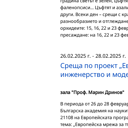
градина светът е зелен, цъфт
фаленопсиси... Цъфтят и азал
други. Всеки ден – срещи с к
разнообразието и отглежданет
орхидеите: 15, 16, 22 и 23 фе
пресаждане: на 16, 22 и 23 фе
26.02.2025 г.
-
28.02.2025 г.
Среща по проект „Е
инженерство и моде
зала "Проф. Марин Дринов"
В периода от 26 до 28 февруа
Българска академия на науки
21108 на Европейската програ
тема: „Европейска мрежа за 