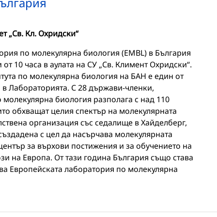
България
т „Св. Кл. Охридски“
ория по молекулярна биология (EMBL) в България
от 10 часа в аулата на СУ „Св. Климент Охридски“.
тута по молекулярна биология на БАН е един от
 в Лабораторията. С 28 държави-членки,
 молекулярна биология разполага с над 110
ито обхващат целия спектър на молекулярната
лствена организация със седалище в Хайделберг,
 създадена с цел да насърчава молекулярната
център за върхови постижения и за обучението на
и на Европа. От тази година България също става
това Европейската лаборатория по молекулярна