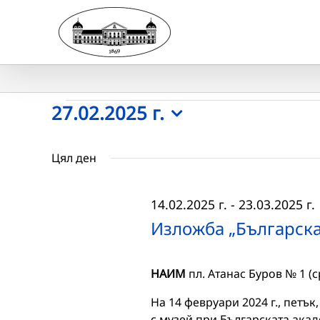
Skip
to
content
Събития
27.02.2025 г.
Select
for
date.
Цял ден
27.02.2025
14.02.2025 г.
-
23.03.2025 г.
г.
Изложба „Българска
НАИМ
пл. Атанас Буров № 1 (
На 14 февруари 2024 г., петък
с музей при Българската ака