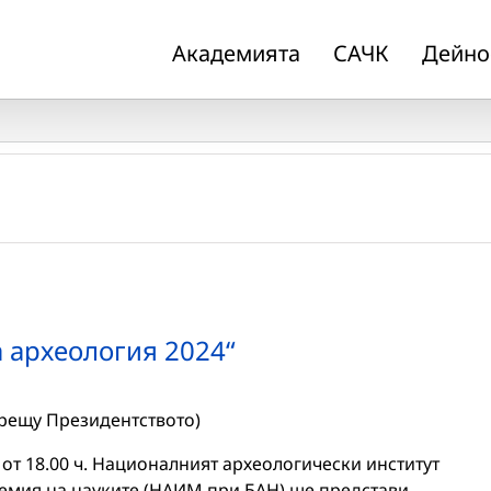
Академията
САЧК
Дейно
 археология 2024“
срещу Президентството)
, от 18.00 ч. Националният археологически институт
демия на науките (НАИМ при БАН) ще представи