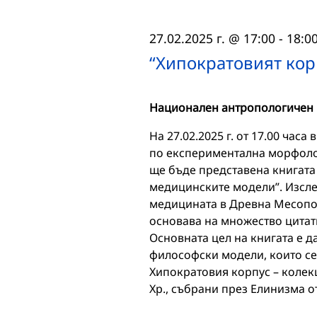
27.02.2025 г. @ 17:00
-
18:0
“Хипократовият кор
Национален антропологичен
На 27.02.2025 г. от 17.00 ча
по експериментална морфолог
ще бъде представена книгата 
медицинските модели”. Изсле
медицината в Древна Месопот
основава на множество цитати
Основната цел на книгата е д
философски модели, които се 
Хипократовия корпус – колекц
Хр., събрани през Елинизма о