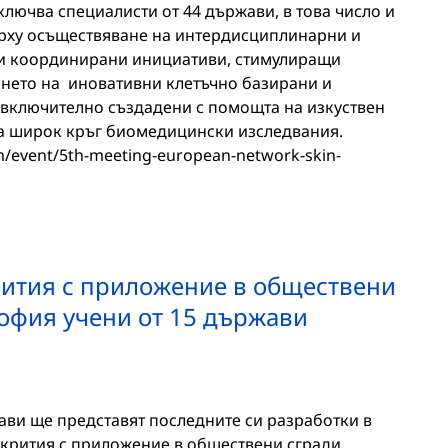
лючва специалисти от 44 държави, в това число и
ърху осъществяване на интердисциплинарни и
и координирани инициативи, стимулиращи
нето на иновативни клетъчно базирани и
 включително създадени с помощта на изкуствен
на широк кръг биомедицински изследвания.
m/event/5th-meeting-european-network-skin-
ития с приложение в обществени
София учени от 15 държави
ави ще представят последните си разработки в
крития с приложение в обществени сгради.