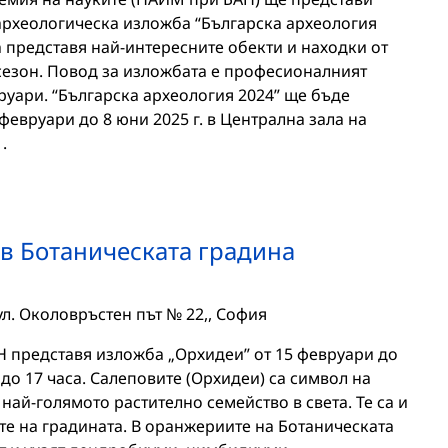
рхеологическа изложба “Българска археология
 представя най-интересните обекти и находки от
езон. Повод за изложбата е професионалният
руари. “Българска археология 2024” ще бъде
февруари до 8 юни 2025 г. в Централна зала на
.
в Ботаническата градина
ул. Околовръстен път № 22,, София
Н представя изложба „Орхидеи” от 15 февруари до
0 до 17 часа. Салеповите (Орхидеи) са символ на
 най-голямото растително семейство в света. Те са и
е на градината. В оранжериите на Ботаническата