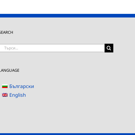
SEARCH
Търсене
на:
LANGUAGE
Български
English