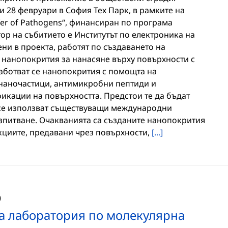
и 28 февруари в София Тех Парк, в рамките на
sfer of Pathogens“, финансиран по програма
ор на събитието е Институтът по електроника на
ни в проекта, работят по създаването на
нанопокрития за нанасяне върху повърхности с
работват се нанопокрития с помощта на
наночастици, антимикробни пептиди и
кации на повърхността. Предстои те да бъдат
 се използват съществуващи международни
изпитване. Очакванията са създаните нанопокрития
циите, предавани чрез повърхности,
[...]
0
а лаборатория по молекулярна