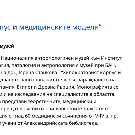
0
пус и медицинските модели”
 музей
са в Националния антропологичен музей към Институт
ия, патология и антропология с музей при БАН,
на доц. Ирена Станкова - “Хипократовият корпус и
дването запознава читателя със зараждането на
амия, Египет и Древна Гърция. Монографията се
 и на изследвания на специалистите в областта.
а представи теоретичните, медицински и
срещат в някои от най-известните трактати от
ия от над 60 медицински съчинения от V-IV в. пр.
т учени от Александрийската библиотека.