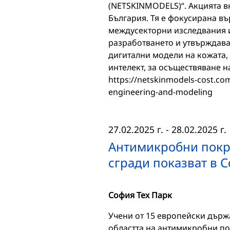
(NETSKINMODELS)“. Акцията вк
България. Тя е фокусирана в
междусекторни изследвания 
разработването и утвърждава
дигитални модели на кожата,
интелект, за осъществяване 
https://netskinmodels-cost.co
engineering-and-modeling
27.02.2025 г.
-
28.02.2025 г.
Антимикробни покр
сгради показват в 
София Тех Парк
Учени от 15 европейски държ
областта на антимикробни по