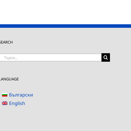
SEARCH
Търсене
на:
LANGUAGE
Български
English