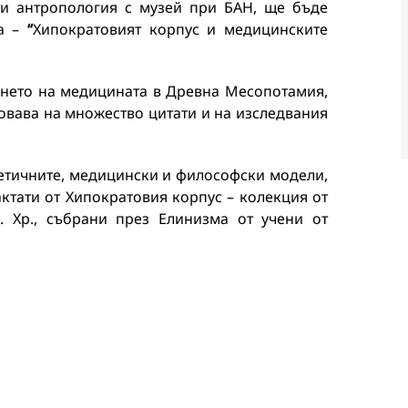
 и антропология с музей при БАН, ще бъде
ва –
“
Хипократовият корпус и медицинските
ането на медицината в Древна Месопотамия,
овава на множество цитати и на изследвания
ретичните, медицински и философски модели,
актати от Хипократовия корпус – колекция от
. Хр., събрани през Елинизма от учени от