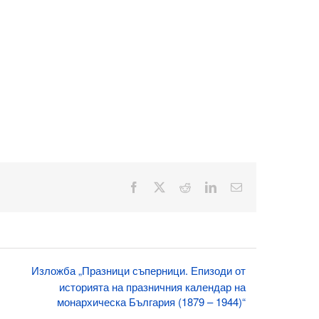
Facebook
X
Reddit
LinkedIn
Електронна
поща:
Изложба „Празници съперници. Епизоди от
историята на празничния календар на
монархическа България (1879 – 1944)“