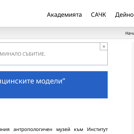
Академията
САЧК
Дейно
Нач
×
 МИНАЛО СЪБИТИЕ.
ицинските модели”
алния антропологичен музей към Институт