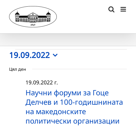
Skip
to
content
Събития
19.09.2022
Select
for
Цял ден
date.
19.09.2022
19.09.2022 г.
г.
Научни форуми за Гоце
Делчев и 100-годишнината
на македонските
политически организации