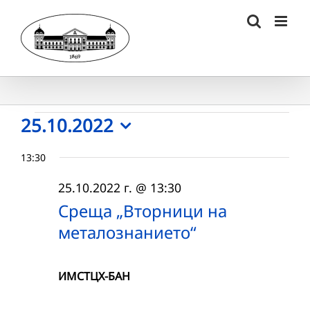
Skip
to
content
Събития
25.10.2022
Select
for
13:30
date.
25.10.2022
25.10.2022 г. @ 13:30
г.
Среща „Вторници на
металознанието“
ИМСТЦХ-БАН