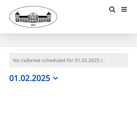
Skip
to
content
Събития
No събития scheduled for 01.02.2025 г..
Notice
for
01.02.2025
01.02.2025
Select
г.
date.