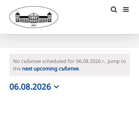
Skip
to
content
Събития
No събития scheduled for 06.08.2026 г.. Jump to
for
Notice
the
next upcoming събития
.
06.08.2026
06.08.2026
г.
Select
date.