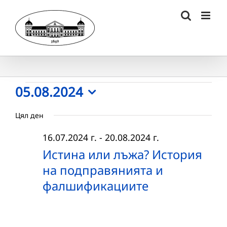
Skip
to
content
Събития
05.08.2024
Select
for
Цял ден
date.
05.08.2024
16.07.2024 г.
-
20.08.2024 г.
г.
Истина или лъжа? История
на подправянията и
фалшификациите