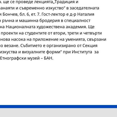
 ч. ще се проведе лекцията„Традиция и
анаяти и съвременно изкуство“ в заседателната
 Бончев, бл. 6, ет. 7. Гост-лектор е д-р Наталия
о ръчна и машинна бродерия в специалност
“ на Националната художествена академия. Ще
проекти на студентите от втори, трети и четвърти
 нова насока на приложение на уменията, свързани
о везане. Събитието е организирано от Секция
изкуства и визуалните форми“ при Института за
 Етнографски музей – БАН.