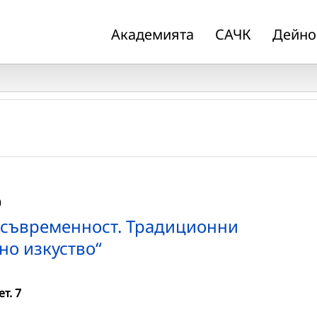
Академията
САЧК
Дейно
0
 съвременност. Традиционни
но изкуство“
ет. 7