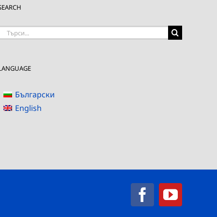
SEARCH
Търсене
на:
LANGUAGE
Български
English
Facebook
YouTub