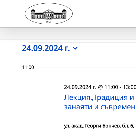
Skip
to
content
Събития
24.09.2024 г.
Select
for
date.
11:00
24.09.2024
24.09.2024 г. @ 11:00
-
13:0
г.
Лекция„Традиция и
занаяти и съвремен
ул. акад. Георги Бончев, бл. 6, 