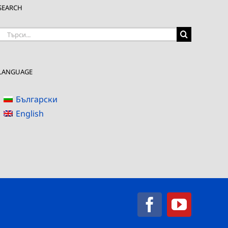
SEARCH
Търсене
на:
LANGUAGE
Български
English
Facebook
YouTub