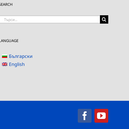
SEARCH
Търсене
на:
LANGUAGE
Български
English
Facebook
YouTub