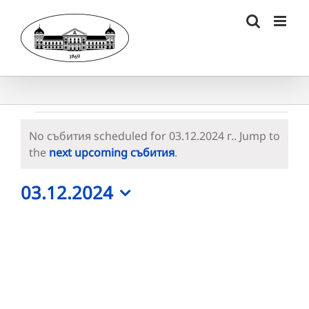
Skip
to
content
Събития
No събития scheduled for 03.12.2024 г.. Jump to
for
Notice
the
next upcoming събития
.
03.12.2024
03.12.2024
г.
Select
date.