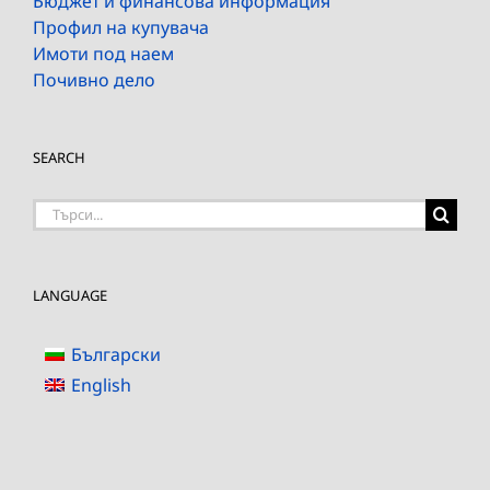
Бюджет и финансова информация
Профил на купувача
Имоти под наем
Почивно дело
SEARCH
Търсене
на:
LANGUAGE
Български
English