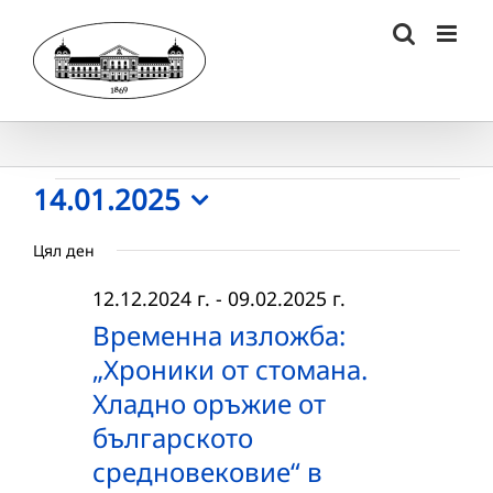
Skip
to
content
Събития
14.01.2025
Select
for
Цял ден
date.
14.01.2025
12.12.2024 г.
-
09.02.2025 г.
г.
Временна изложба:
„Хроники от стомана.
Хладно оръжие от
българското
средновековие“ в