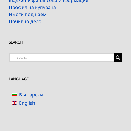
Бюджет и финансова информация
Профил на купувача
Имоти под наем
Почивно дело
SEARCH
Търсене
на:
LANGUAGE
Български
English