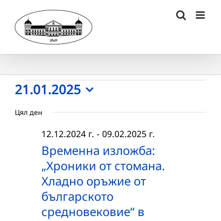
Skip
to
content
Събития
21.01.2025
Select
for
Цял ден
date.
21.01.2025
12.12.2024 г.
-
09.02.2025 г.
г.
Временна изложба:
„Хроники от стомана.
Хладно оръжие от
българското
средновековие“ в