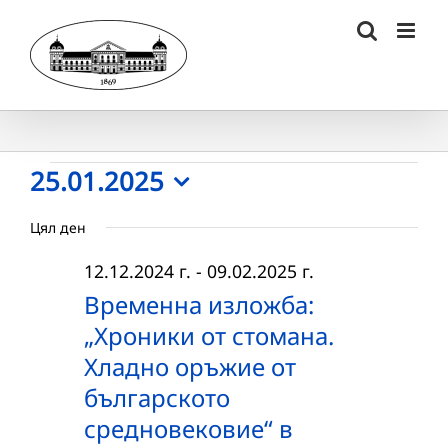
Skip
to
content
Събития
25.01.2025
Select
for
Цял ден
date.
25.01.2025
12.12.2024 г.
-
09.02.2025 г.
г.
Временна изложба:
„Хроники от стомана.
Хладно оръжие от
българското
средновековие“ в