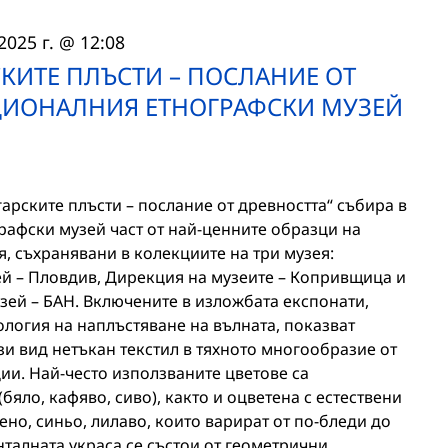
2025 г. @ 12:08
КИТЕ ПЛЪСТИ – ПОСЛАНИЕ ОТ
АЦИОНАЛНИЯ ЕТНОГРАФСКИ МУЗЕЙ
рските плъсти – послание от древността“ събира в
рафски музей част от най-ценните образци на
, съхранявани в колекциите на три музея:
й – Пловдив, Дирекция на музеите – Копривщица и
ей – БАН. Включените в изложбата експонати,
логия на наплъстяване на вълната, показват
ози вид нетъкан текстил в тяхното многообразие от
ии. Най-често използваните цветове са
(бяло, кафяво, сиво), както и оцветена с естествени
ено, синьо, лилаво, които варират от по-бледи до
талната украса се състои от геометрични,