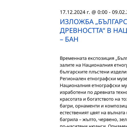
17.12.2024 г. @ 0:00
-
09.02.
ИЗЛОЖБА „БЪЛГАРС
ДРЕВНОСТТА“ В Н
– БАН
Временната експозиция „Бълга
залите на Националния етног
българските плъстени изделия
Регионален етнографски музе
Националния етнографски муз
изработени по древната техно
красотата и богатството на т
багри, орнаменти и композиц
естественият цвят на вълната 
багрила – жълто, червено, зел
по-наситени нюанси. Орнамен