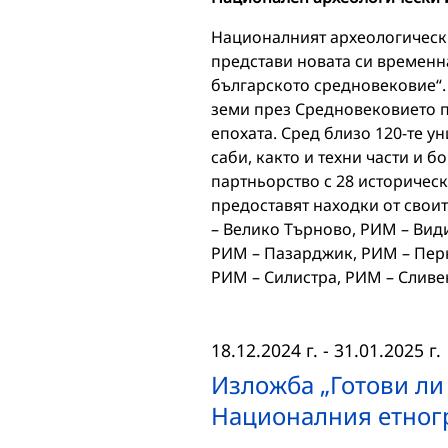
Националният археологически
представи новата си временн
българското средновековие“. 
земи през Средновековието 
епохата. Сред близо 120-те 
саби, както и техни части и 
партньорство с 28 историческ
предоставят находки от свои
– Велико Търново, РИМ – Вид
РИМ – Пазарджик, РИМ – Перн
РИМ – Силистра, РИМ – Слив
18.12.2024 г.
-
31.01.2025 г.
Изложба „Готови ли 
Националния етног