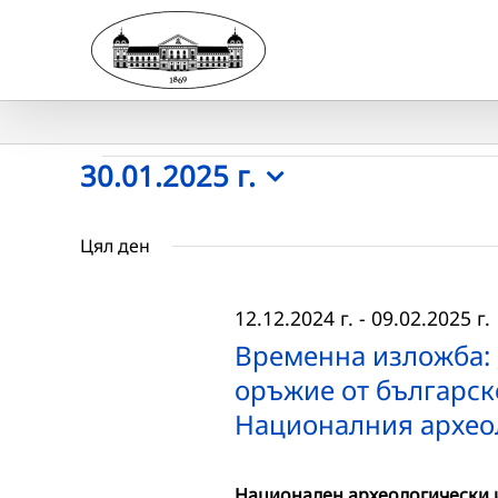
Skip
to
content
Събития
30.01.2025 г.
Select
for
date.
Цял ден
30.01.2025
12.12.2024 г.
-
09.02.2025 г.
г.
Временна изложба: 
оръжие от българск
Националния архео
Национален археологически и