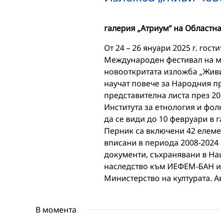
галерия „Атриум“ на Областн
От 24 – 26 януари 2025 г. гос
Международен фестивал на ма
новооткритата изложба „Живи
научат повече за Народния п
представителна листа през 201
Института за етнология и фол
да се види до 10 февруари в 
Перник са включени 42 елеме
вписани в периода 2008-2024 
документи, съхранявани в На
наследство към ИЕФЕМ-БАН и 
Министерство на културата. А
В момента