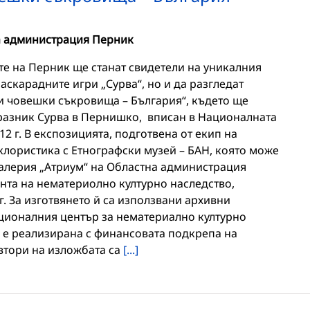
а администрация Перник
тите на Перник ще станат свидетели на уникалния
скарадните игри „Сурва“, но и да разгледат
 човешки съкровища – България“, където ще
разник Сурва в Пернишко, вписан в Националната
2 г. В експозицията, подготвена от екип на
клористика с Етнографски музей – БАН, която може
галерия „Атриум“ на Областна администрация
нта на нематериолно културно наследство,
г. За изготвянето й са използвани архивни
ционалния център за нематериално културно
е реализирана с финансовата подкрепа на
втори на изложбата са
[...]