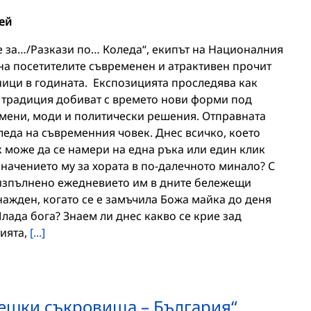
ей
те за…/Разкази по… Коледа“, екипът на Националния
на посетителите съвременен и атрактивен прочит
ници в годината. Експозицията проследява как
а традиция добиват с времето нови форми под
мени, моди и политически решения. Отправната
леда на съвременния човек. Днес всичко, което
 може да се намери на една ръка или един клик
значението му за хората в по-далечното минало? С
 изпълнено ежедневието им в дните бележещи
нажден, когато се е замъчила Божа майка до деня
ада бога? Знаем ли днес какво се крие зад
тията,
[...]
ешки съкровища – България“