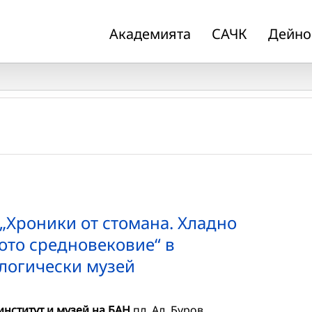
Академията
САЧК
Дейно
„Хроники от стомана. Хладно
ото средновековие“ в
логически музей
нститут и музей на БАН
пл. Ал. Буров