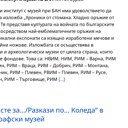
 институт с музей при БАН има удоволствието да
а изложба „Хроники от стомана. Хладно оръжие от
Тя представя културата на войната по българските
посредством най-емблематичните оръжия на
уникални експонати са изящно изработени мечове и
бойни ножове. Изложбата се осъществява в
и и археологически музеи от цялата страна, които
те фондове. Това са: НВИМ, НИМ, РИМ – Варна, РИМ
ин, РИМ – Враца, РИМ – Добрич, РИМ – Монтана,
ик, РИМ – Плевен, РВИМ – Плевен, РИМ – Русе,
ен, РИМ – Търговище, РИМ
[...]
сте за…/Разкази по… Коледа“ в
рафски музей