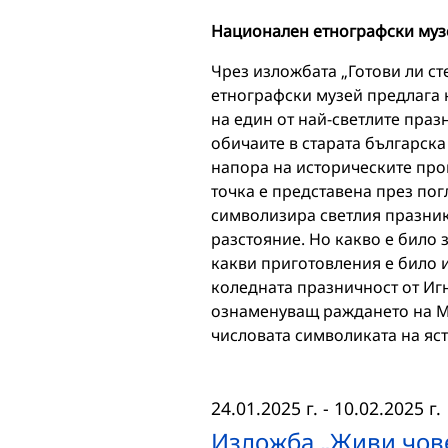
Национален етнографски муз
Чрез изложбата „Готови ли с
етнографски музей предлага 
на един от най-светлите праз
обичаите в старата българск
напора на историческите про
точка е представена през пог
символизира светлия празник
разстояние. Но какво е било 
какви приготовления е било
коледната празничност от Иг
ознаменуващ раждането на Мл
числовата символиката на яс
24.01.2025 г.
-
10.02.2025 г.
Изложба „Живи чов