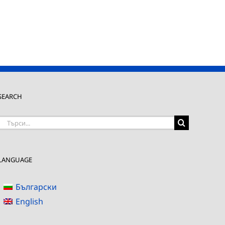
SEARCH
Търсене
на:
LANGUAGE
Български
English