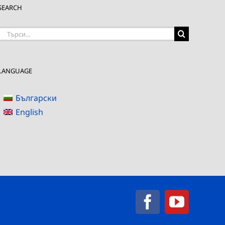
SEARCH
Търсене
на:
LANGUAGE
Български
English
Facebook
YouTub