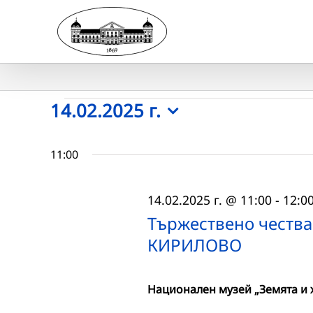
Skip
to
content
Събития
14.02.2025 г.
Select
for
date.
11:00
14.02.2025
14.02.2025 г. @ 11:00
-
12:0
г.
Тържествено честв
КИРИЛОВО
Национален музей „Земята и 