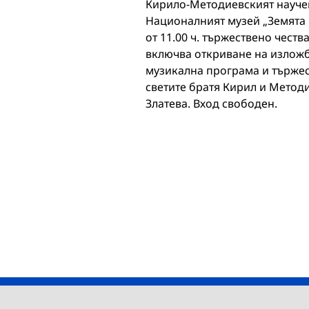
Кирило-Методиевският научен
Националният музей „Земята и
от 11.00 ч. тържествено чес
включва откриване на изложба
музикална програма и тържес
светите братя Кирил и Методи
Златева. Вход свободен.