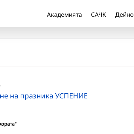
Академията
САЧК
Дейно
0
ане на празника УСПЕНИЕ
хората“