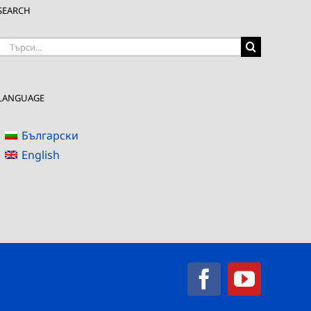
SEARCH
Търсене
на:
LANGUAGE
Български
English
Facebook
YouTub