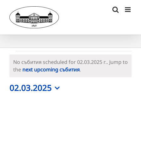
Skip
to
content
Събития
No събития scheduled for 02.03.2025 г.. Jump to
for
Notice
the
next upcoming събития
.
02.03.2025
02.03.2025
г.
Select
date.