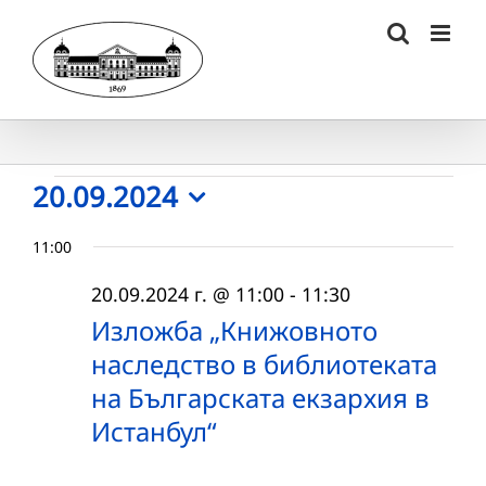
Skip
to
content
Събития
20.09.2024
Select
for
11:00
date.
20.09.2024
20.09.2024 г. @ 11:00
-
11:30
г.
Изложба „Книжовното
наследство в библиотеката
на Българската екзархия в
Истанбул“