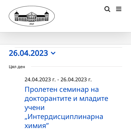
Skip
to
content
Събития
26.04.2023
Select
for
Цял ден
date.
26.04.2023
24.04.2023 г.
-
26.04.2023 г.
г.
Пролетен семинар на
докторантите и младите
учени
„Интердисциплинарна
химия”