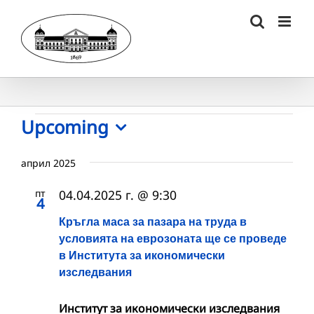
Skip
to
content
Събития
Upcoming
Select
date.
април 2025
пт
04.04.2025 г. @ 9:30
4
Кръгла маса за пазара на труда в
условията на еврозоната ще се проведе
в Института за икономически
изследвания
Институт за икономически изследвания