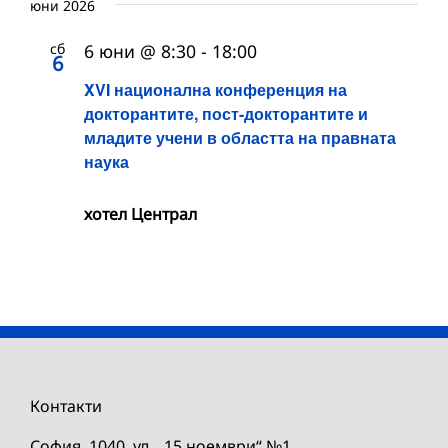
юни 2026
сб
6 юни @ 8:30
-
18:00
6
XVI национална конференция на
докторантите, пост-докторантите и
младите учени в областта на правната
наука
хотел Централ
Контакти
София, 1040, ул. „15 ноември“ №1