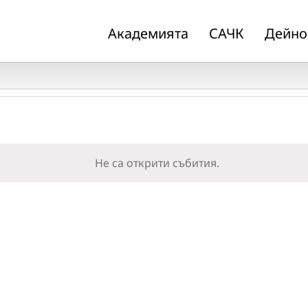
Академията
САЧК
Дейно
Не са открити събития.
Notice