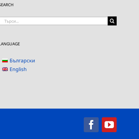
SEARCH
Търсене
на:
LANGUAGE
Български
English
Facebook
YouTub