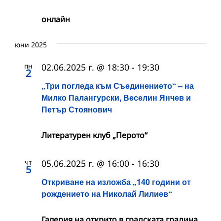
онлайн
юни 2025
пн
02.06.2025 г. @ 18:30
-
19:30
2
„Три погледа към Съединението“ – на
Милко Палангурски, Веселин Янчев и
Петър Стоянович
Литературен клуб „Перото“
чт
05.06.2025 г. @ 16:00
-
16:30
5
Откриване на изложба „140 години от
рождението на Николай Лилиев“
Галерия на открито в градската градина