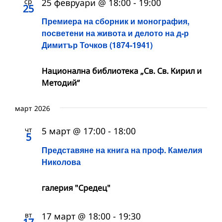
ср
25 февруари @ 18:00
-
19:00
25
Премиера на сборник и монография,
посветени на живота и делото на д-р
Димитър Точков (1874-1941)
Национална библиотека „Св. Св. Кирил и
Методий“
март 2026
чт
5 март @ 17:00
-
18:00
5
Представяне на книга на проф. Камелия
Николова
галерия "Средец"
вт
17 март @ 18:00
-
19:30