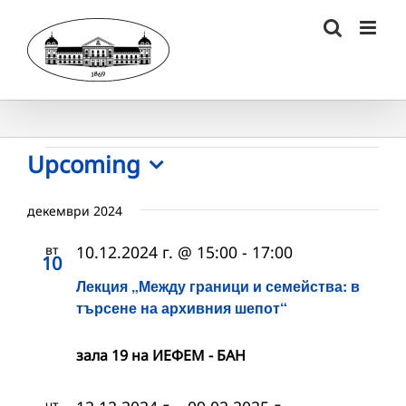
Skip
to
content
Събития
Upcoming
Select
date.
декември 2024
вт
10.12.2024 г. @ 15:00
-
17:00
10
Лекция „Между граници и семейства: в
търсене на архивния шепот“
зала 19 на ИЕФЕМ - БАН
чт