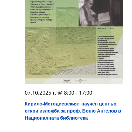
07.10.2025 г. @ 8:00
-
17:00
Кирило-Методиевският научен център
откри изложба за проф. Боню Ангелов в
Националната библиотека