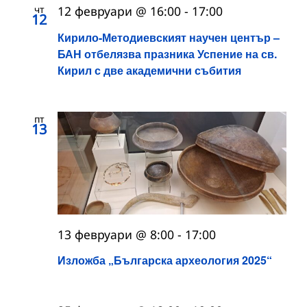
чт
12 февруари @ 16:00
-
17:00
12
Кирило-Методиевският научен център –
БАН отбелязва празника Успение на св.
Кирил с две академични събития
пт
13
13 февруари @ 8:00
-
17:00
Изложба „Българска археология 2025“