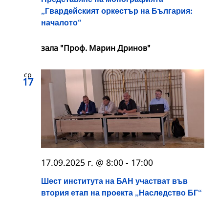
„Гвардейският оркестър на България:
началото“
зала "Проф. Марин Дринов"
ср
17
17.09.2025 г. @ 8:00
-
17:00
Шест института на БАН участват във
втория етап на проекта „Наследство БГ“