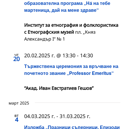
образователна програма „На́ на тебе
мартеница, дай на мене здраве“
Институт за етнография и фолклористика
с Етнографския музей
пл. „Княз
Александър I“ № 1
чт
20.02.2025 г. @ 13:30
-
14:30
20
Тържествена церемония за връчване на
почетното звание „Professor Emeritus“
“Акад. Иван Евстратиев Гешов”
март 2025
вт
04.03.2025 г.
-
31.03.2025 г.
4
Изложба „Празници съперници. Епизоди