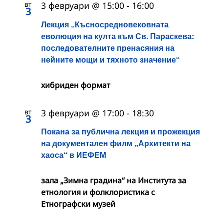
вт
3 февруари @ 15:00
-
16:00
3
Лекция „Късносредновековната
еволюция на култа към Св. Параскева:
последователните пренасяния на
нейните мощи и тяхното значение“
хибриден формат
вт
3 февруари @ 17:00
-
18:30
3
Покана за публична лекция и прожекция
на документален филм „Архитекти на
хаоса“ в ИЕФЕМ
зала „Зимна градина“ на Института за
етнология и фолклористика с
Етнографски музей