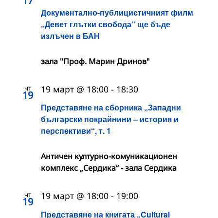
17
Документално-публицистичният филм
„Девет глътки свобода“ ще бъде
излъчен в БАН
зала "Проф. Марин Дринов"
чт
19 март @ 18:00
-
18:30
19
Представяне на сборника „Западни
български покрайнини – история и
перспективи“, т. 1
Античен културно-комуникационен
комплекс „Сердика“ - зала Сердика
чт
19 март @ 18:00
-
19:00
19
Представяне на книгата „Cultural