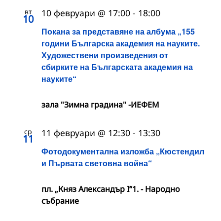
вт
10 февруари @ 17:00
-
18:00
10
Покана за представяне на албума „155
години Българска академия на науките.
Художествени произведения от
сбирките на Българската академия на
науките“
зала "Зимна градина" -ИЕФЕМ
ср
11 февруари @ 12:30
-
13:30
11
Фотодокументална изложба „Кюстендил
и Първата световна война“
пл. „Княз Александър I“1. - Народно
събрание