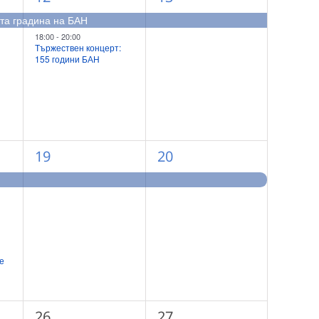
събития,
събитие,
ата градина на БАН
18:00
-
20:00
Тържествен концерт:
155 години БАН
1
1
19
20
събитие,
събитие,
е
0
0
26
27