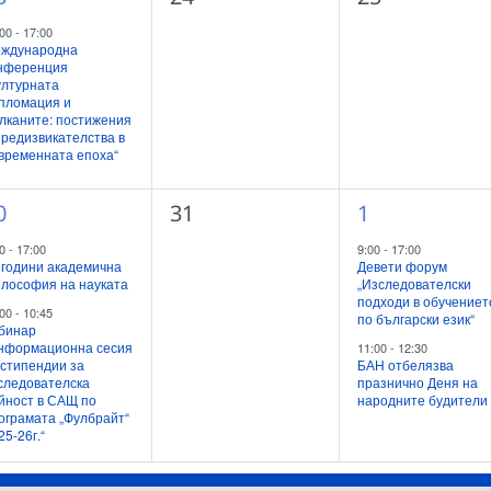
ъбитие,
събития,
събития,
:00
-
17:00
ждународна
нференция
ултурната
пломация и
лканите: постижения
предизвикателства в
временната епоха“
0
2
0
31
1
ъбития,
събития,
събития,
30
-
17:00
9:00
-
17:00
 години академична
Девети форум
лософия на науката
„Изследователски
подходи в обучениет
:00
-
10:45
по български език“
бинар
нформационна сесия
11:00
-
12:30
 стипендии за
БАН отбелязва
следователска
празнично Деня на
йност в САЩ по
народните будители
ограмата „Фулбрайт“
25-26г.“