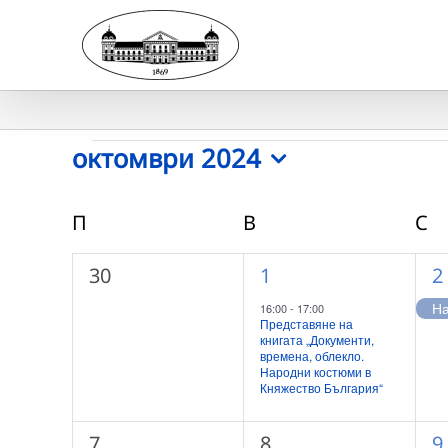
Skip
to
content
Събития
октомври 2024
Select
date.
Календар
П
ПОНЕДЕЛНИК
В
ВТОРНИК
С
С
на
0
1
1
30
1
2
Събития
събития,
събитие,
с
На
16:00
-
17:00
Представяне на
книгата „Документи,
времена, облекло.
Народни костюми в
Княжество България“
0
0
1
7
8
9