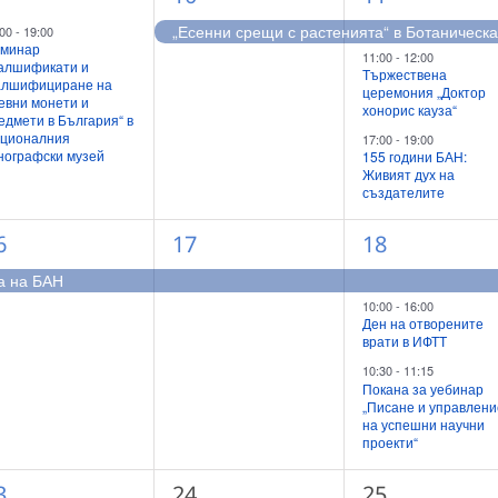
ъбитие,
събитие,
събития,
„Есенни срещи с растенията“ в Ботаническ
:00
-
19:00
минар
11:00
-
12:00
алшификати и
Тържествена
лшифициране на
церемония „Доктор
евни монети и
хонорис кауза“
едмети в България“ в
ционалния
17:00
-
19:00
нографски музей
155 години БАН:
Живият дух на
създателите
1
3
6
17
18
ъбитие,
събитие,
събития,
а на БАН
10:00
-
16:00
Ден на отворените
врати в ИФТТ
10:30
-
11:15
Покана за уебинар
„Писане и управлени
на успешни научни
проекти“
0
0
3
24
25