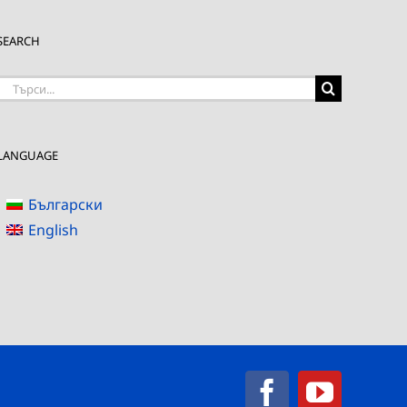
SEARCH
Търсене
на:
LANGUAGE
Български
English
Facebook
YouTub