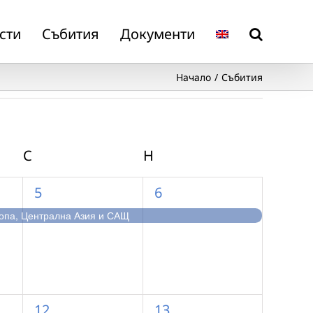
сти
Събития
Документи
Начало
Събития
С
СЪБОТА
Н
НЕДЕЛЯ
1
1
5
6
събитие,
събитие,
ропа, Централна Азия и САЩ
2
1
12
13