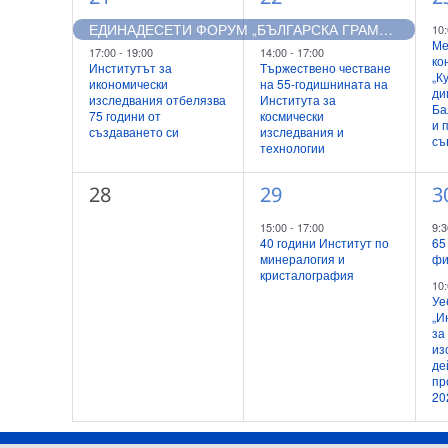
събития,
събития,
с
ЕДИНАДЕСЕТИ ФОРУМ „БЪЛГАРСКА ГРАМАТИКА“
10
Ме
17:00
-
19:00
14:00
-
17:00
ко
Институтът за
Тържествено честване
„К
икономически
на 55-годишнината на
ди
изследвания отбелязва
Института за
Ба
75 години от
космически
и 
създаването си
изследвания и
съ
технологии
0
1
2
28
29
3
събития,
събитие,
с
15:00
-
17:00
9:
40 години Институт по
65
минералогия и
фи
кристалография
10
Уе
„И
за
из
де
пр
20