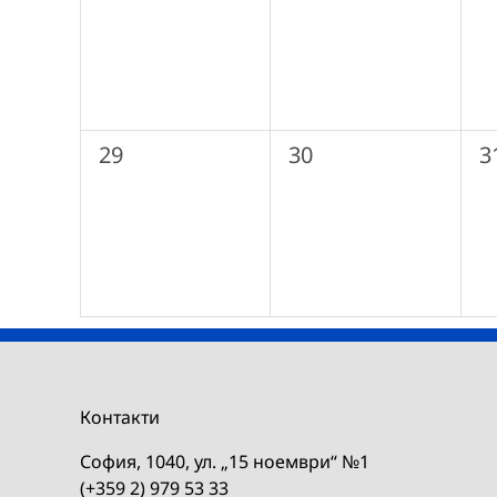
0
0
0
29
30
3
събития,
събития,
с
Контакти
София, 1040, ул. „15 ноември“ №1
(+359 2) 979 53 33