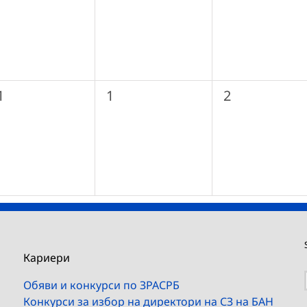
0
0
1
1
2
ъбития,
събития,
събития,
Кариери
Обяви и конкурси по ЗРАСРБ
Конкурси за избор на директори на СЗ на БАН