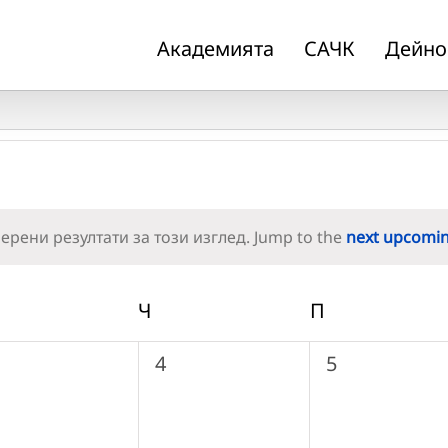
Академията
САЧК
Дейно
рени резултати за този изглед. Jump to the
next upcomi
Notice
РЯДА
Ч
ЧЕТВЪРТЪК
П
ПЕТЪК
0
0
4
5
ъбития,
събития,
събития,