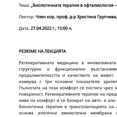
Тема:
„Биологичната терапия в офталмология 
Лектор:
Член кор. проф. д-р Христина Групчева
Дата:
27.04.2022 г., 15:00 ч.
РЕЗЮМЕ НА ЛЕКЦИЯТА
Регенеративната медицина e иновативнат
структурно и функционално възстанов
продължителността и качеството на живот.
измерва с три основни показателя: зрите
Пълнотата на този комфорт се постига чрез 
повърхност. Регенеративните терапии на пред
нива на комфорт и се базират на авто- и ало
биологична терапия е трансплантацията на
основа алогенна амниотична мембрана 