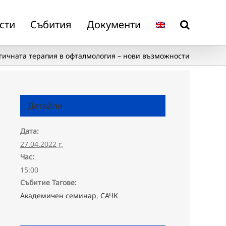
сти
Събития
Документи
чната терапия в офталмология – нови възможности
Детайли
Дата:
27.04.2022 г.
Час:
15:00
Събитие Тагове:
Академичен семинар
,
САЧК