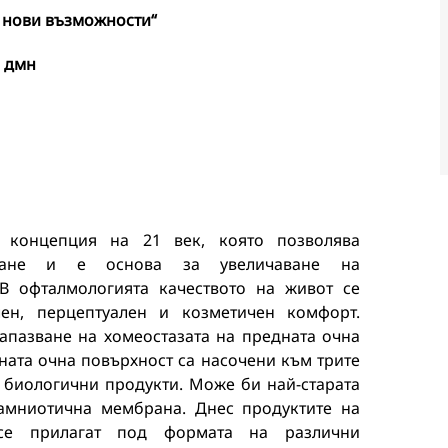
– нови възможности“
, дмн
а концепция на 21 век, която позволява
яване и е основа за увеличаване на
 В офталмологията качеството на живот се
лен, перцептуален и козметичен комфорт.
запазване на хомеостазата на предната очна
ната очна повърхност са насочени към трите
- биологични продукти. Може би най-старата
 амниотична мембрана. Днес продуктите на
се прилагат под формата на различни