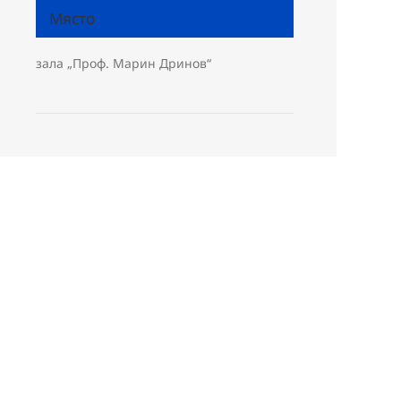
Място
зала „Проф. Марин Дринов“