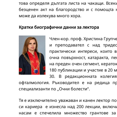
това определя дългата листа на чакащи. Всек
безценен акт на благородство и с помощта 
може да излекува много хора.
Кратки биографични данни за лектора
Член-кор. проф. Христина Групче
и преподавател с над триде
практически интереси, които 
очна повърхност, катаракта, п
на преден очен сегмент, керато
180 публикации и участие в 20
30. В редакционната колеги
офталмология. Ръководител е на редица п
специализанти по „Очни болести“.
Тя е изключително уважаван и канен лектор по
си кариера е изнесла над 200 лекции, включи
насам е спечелила множество грантове за