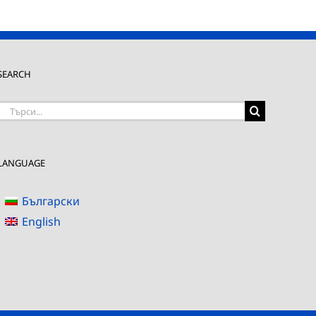
SEARCH
Търсене
на:
LANGUAGE
Български
English