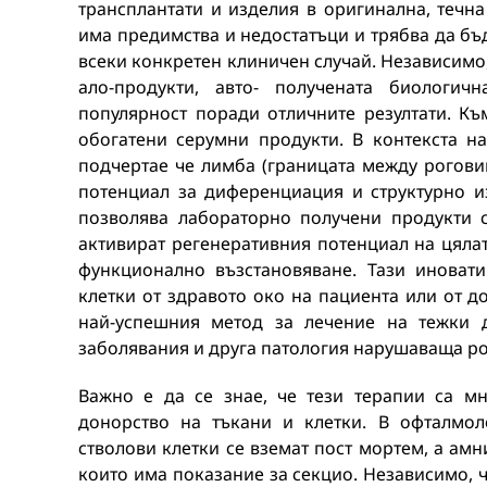
трансплантати и изделия в оригинална, течн
има предимства и недостатъци и трябва да б
всеки конкретен клиничен случай. Независимо,
ало-продукти, авто- получената биологич
популярност поради отличните резултати. К
обогатени серумни продукти. В контекста н
подчертае че лимба (границата между роговиц
потенциал за диференциация и структурно из
позволява лабораторно получени продукти 
активират регенеративния потенциал на цяла
функционално възстановяване. Тази иноват
клетки от здравото око на пациента или от 
най-успешния метод за лечение на тежки д
заболявания и друга патология нарушаваща ро
Важно е да се знае, че тези терапии са м
донорство на тъкани и клетки. В офталмол
стволови клетки се вземат пост мортем, а ам
които има показание за секцио. Независимо, ч