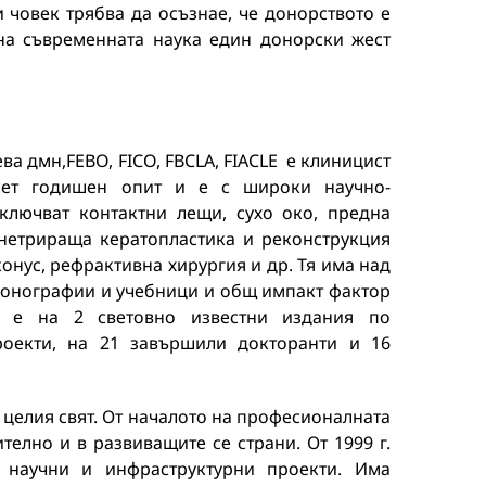
и човек трябва да осъзнае, че донорството е
на съвременната наука един донорски жест
ва дмн,FEBO, FICO, FBCLA, FIACLE е клиницист
сет годишен опит и е с широки научно-
включват контактни лещи, сухо око, предна
енетрираща кератопластика и реконструкция
конус, рефрактивна хирургия и др. Тя има над
 монографии и учебници и общ импакт фактор
я е на 2 световно известни издания по
роекти, на 21 завършили докторанти и 16
 целия свят. От началото на професионалната
телно и в развиващите се страни. От 1999 г.
 научни и инфраструктурни проекти. Има