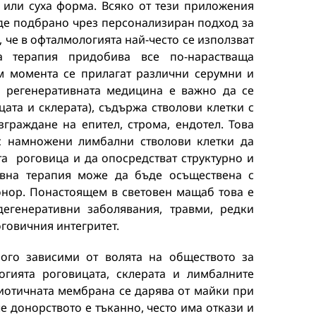
а или суха форма. Всяко от тези приложения
ъде подбрано чрез персонализиран подход за
 че в офталмологията най-често се използват
на терапия придобива все по-нарастваща
ъм момента се прилагат различни серумни и
а регенеративната медицина е важно да се
ата и склерата), съдържа стволови клетки с
граждане на епител, строма, ендотел. Това
с намножени лимбални стволови клетки да
та роговица и да опосредстват структурно и
ивна терапия може да бъде осъществена с
донор. Понастоящем в световен мащаб това е
егенеративни заболявания, травми, редки
говичния интегритет.
ного зависими от волята на обществото за
огията роговицата, склерата и лимбалните
ниотичната мембрана се дарява от майки при
е донорството е тъканно, често има откази и