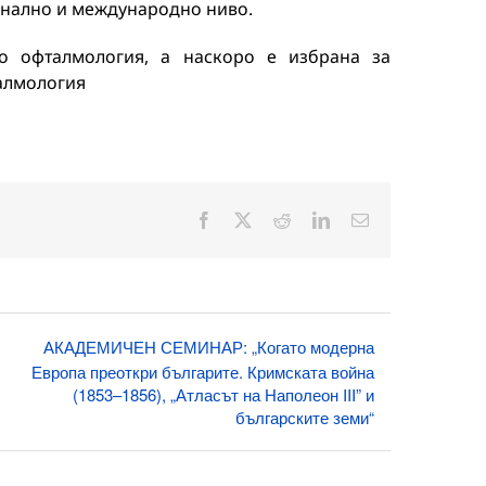
онално и международно ниво.
о офталмология, а наскоро е избрана за
талмология
Facebook
X
Reddit
LinkedIn
Електронна
поща:
АКАДЕМИЧЕН СЕМИНАР: „Когато модерна
Европа преоткри българите. Кримската война
(1853–1856), „Атласът на Наполеон III” и
българските земи“