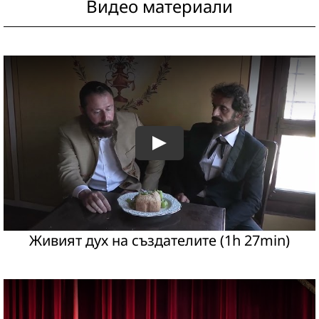
Видео материали
Живият дух на създателите (1h 27min)