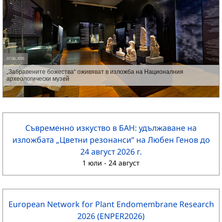
07.08.2026
„Забравените божества“ оживяват в изложба на Националния
археологически музей
Съвременно изкуство в БАН: удължаване на
изложбата „Цветни резонанси“ на Любен Генов до
24 август 2026 г.
1 юли
-
24 август
European Network for Plant Endomembrane Research
2026 (ENPER2026)