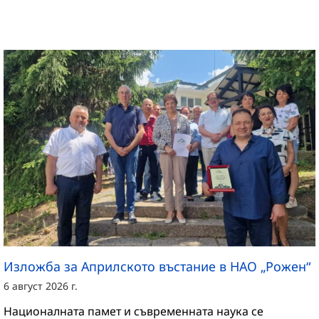
Изложба за Априлското въстание в НАО „Рожен“
6 август 2026 г.
Националната памет и съвременната наука се