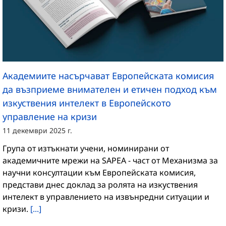
Академиите насърчават Европейската комисия
да възприеме внимателен и етичен подход към
изкуствения интелект в Европейското
управление на кризи
11 декември 2025 г.
Група от изтъкнати учени, номинирани от
академичните мрежи на SAPEA - част от Механизма за
научни консултации към Европейската комисия,
представи днес доклад за ролята на изкуствения
интелект в управлението на извънредни ситуации и
кризи.
[...]