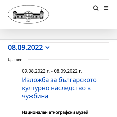
Skip
to
content
Събития
08.09.2022
Select
for
Цял ден
date.
08.09.2022
09.08.2022 г.
-
08.09.2022 г.
г.
Изложба за българското
културно наследство в
чужбина
Национален етнографски музей