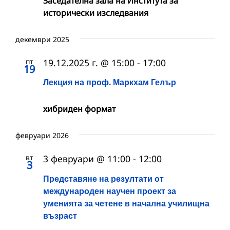
Заседателна зала на Института за
исторически изследвания
декември 2025
пт
19.12.2025 г. @ 15:00
-
17:00
19
Лекция на проф. Маркхам Гелър
хибриден формат
февруари 2026
вт
3 февруари @ 11:00
-
12:00
3
Представяне на резултати от
международен научен проект за
уменията за четене в начална училищна
възраст