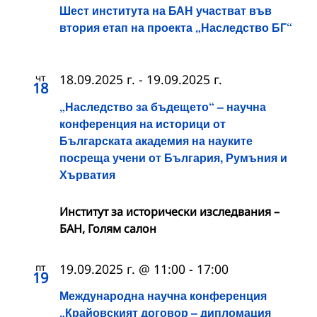
Шест института на БАН участват във
втория етап на проекта „Наследство БГ“
чт
18.09.2025 г.
-
19.09.2025 г.
18
„Наследство за бъдещето“ – научна
конференция на историци от
Българската академия на науките
посреща учени от България, Румъния и
Хърватия
Институт за исторически изследвания –
БАН, Голям салон
пт
19.09.2025 г. @ 11:00
-
17:00
19
Международна научна конференция
„Крайовският договор – дипломация