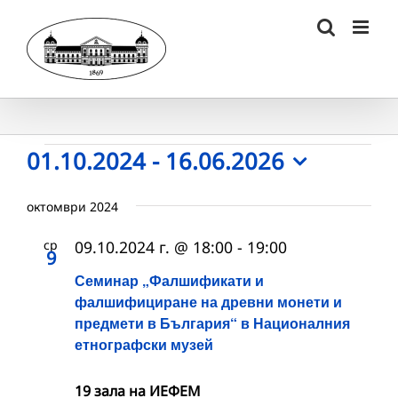
Skip
to
content
Събития
01.10.2024
 - 
16.06.2026
Select
date.
октомври 2024
ср
09.10.2024 г. @ 18:00
-
19:00
9
Семинар „Фалшификати и
фалшифициране на древни монети и
предмети в България“ в Националния
етнографски музей
19 зала на ИЕФЕМ