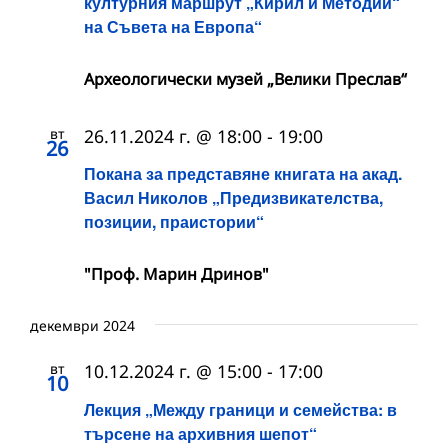
културния маршрут „Кирил и Методий“
на Съвета на Европа“
Археологически музей „Велики Преслав“
вт
26.11.2024 г. @ 18:00
-
19:00
26
Покана за представяне книгата на акад.
Васил Николов „Предизвикателства,
позиции, праистории“
"Проф. Марин Дринов"
декември 2024
вт
10.12.2024 г. @ 15:00
-
17:00
10
Лекция „Между граници и семейства: в
търсене на архивния шепот“