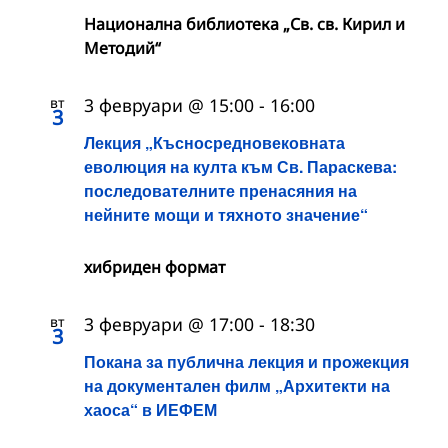
Национална библиотека „Св. св. Кирил и
Методий“
вт
3 февруари @ 15:00
-
16:00
3
Лекция „Късносредновековната
еволюция на култа към Св. Параскева:
последователните пренасяния на
нейните мощи и тяхното значение“
хибриден формат
вт
3 февруари @ 17:00
-
18:30
3
Покана за публична лекция и прожекция
на документален филм „Архитекти на
хаоса“ в ИЕФЕМ