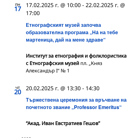
пн
17.02.2025 г. @ 10:00
-
22.02.2025 г. @
17
17:00
Етнографският музей започва
образователна програма „На́ на тебе
мартеница, дай на мене здраве“
Институт за етнография и фолклористика
с Етнографския музей
пл. „Княз
Александър I“ № 1
чт
20.02.2025 г. @ 13:30
-
14:30
20
Тържествена церемония за връчване на
почетното звание „Professor Emeritus“
“Акад. Иван Евстратиев Гешов”