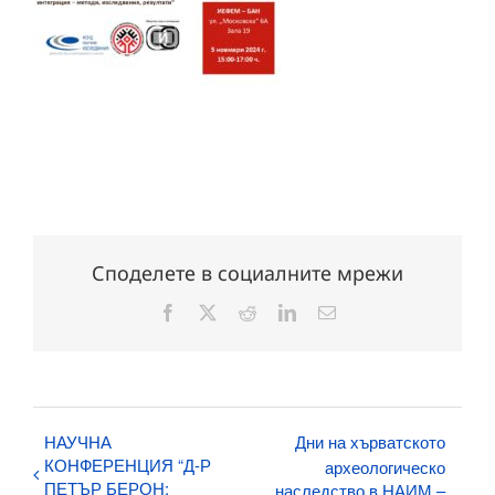
Споделете в социалните мрежи
Facebook
X
Reddit
LinkedIn
Електронна
поща:
НАУЧНА
Дни на хърватското
КОНФЕРЕНЦИЯ “Д-Р
археологическо
ПЕТЪР БЕРОН:
наследство в НАИМ –