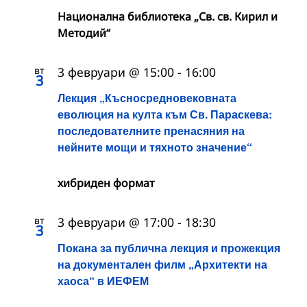
Национална библиотека „Св. св. Кирил и
Методий“
вт
3 февруари @ 15:00
-
16:00
3
Лекция „Късносредновековната
еволюция на култа към Св. Параскева:
последователните пренасяния на
нейните мощи и тяхното значение“
хибриден формат
вт
3 февруари @ 17:00
-
18:30
3
Покана за публична лекция и прожекция
на документален филм „Архитекти на
хаоса“ в ИЕФЕМ