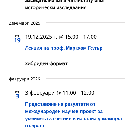
Заседателна зала на Института за
исторически изследвания
декември 2025
пт
19.12.2025 г. @ 15:00
-
17:00
19
Лекция на проф. Маркхам Гелър
хибриден формат
февруари 2026
вт
3 февруари @ 11:00
-
12:00
3
Представяне на резултати от
международен научен проект за
уменията за четене в начална училищна
възраст