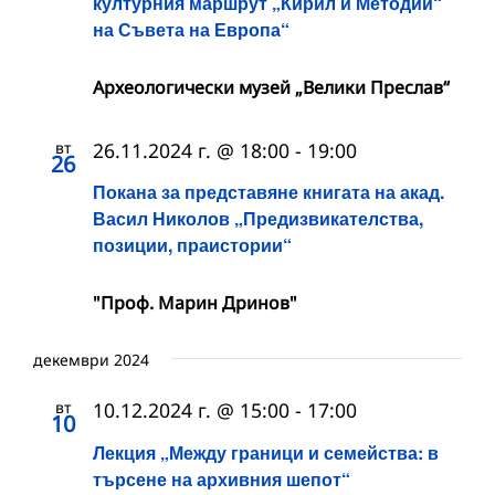
културния маршрут „Кирил и Методий“
на Съвета на Европа“
Археологически музей „Велики Преслав“
вт
26.11.2024 г. @ 18:00
-
19:00
26
Покана за представяне книгата на акад.
Васил Николов „Предизвикателства,
позиции, праистории“
"Проф. Марин Дринов"
декември 2024
вт
10.12.2024 г. @ 15:00
-
17:00
10
Лекция „Между граници и семейства: в
търсене на архивния шепот“