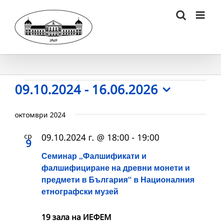
Skip
to
content
Събития
09.10.2024
 - 
16.06.2026
Select
date.
октомври 2024
ср
09.10.2024 г. @ 18:00
-
19:00
9
Семинар „Фалшификати и
фалшифициране на древни монети и
предмети в България“ в Националния
етнографски музей
19 зала на ИЕФЕМ