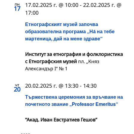
пн
17.02.2025 г. @ 10:00
-
22.02.2025 г. @
17
17:00
Етнографският музей започва
образователна програма „На́ на тебе
мартеница, дай на мене здраве“
Институт за етнография и фолклористика
с Етнографския музей
пл. „Княз
Александър I“ № 1
чт
20.02.2025 г. @ 13:30
-
14:30
20
Тържествена церемония за връчване на
почетното звание „Professor Emeritus“
“Акад. Иван Евстратиев Гешов”