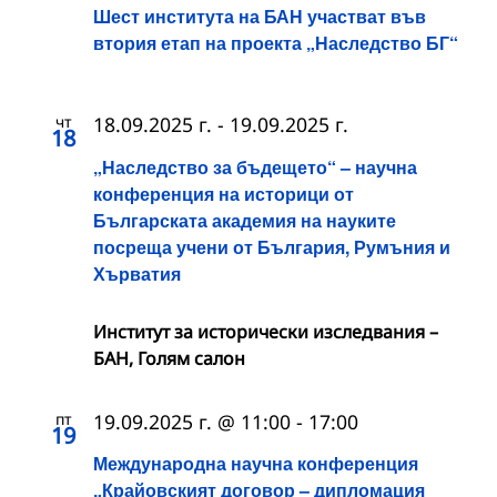
Шест института на БАН участват във
втория етап на проекта „Наследство БГ“
чт
18.09.2025 г.
-
19.09.2025 г.
18
„Наследство за бъдещето“ – научна
конференция на историци от
Българската академия на науките
посреща учени от България, Румъния и
Хърватия
Институт за исторически изследвания –
БАН, Голям салон
пт
19.09.2025 г. @ 11:00
-
17:00
19
Международна научна конференция
„Крайовският договор – дипломация