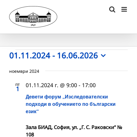
Skip
to
content
Събития
01.11.2024
 - 
16.06.2026
Select
date.
ноември 2024
пт
01.11.2024 г. @ 9:00
-
17:00
1
Девети форум „Изследователски
подходи в обучението по български
език“
Зала БИАД, София, ул. „Г. С. Раковски“ №
108