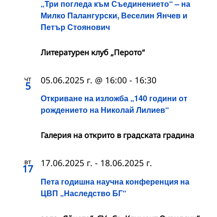
„Три погледа към Съединението“ – на
Милко Палангурски, Веселин Янчев и
Петър Стоянович
Литературен клуб „Перото“
чт
05.06.2025 г. @ 16:00
-
16:30
5
Откриване на изложба „140 години от
рождението на Николай Лилиев“
Галерия на открито в градската градина
вт
17.06.2025 г.
-
18.06.2025 г.
17
Пета годишна научна конференция на
ЦВП „Наследство БГ“