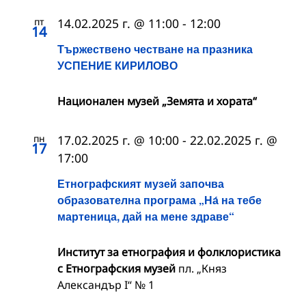
пт
14.02.2025 г. @ 11:00
-
12:00
14
Тържествено честване на празника
УСПЕНИЕ КИРИЛОВО
Национален музей „Земята и хората“
пн
17.02.2025 г. @ 10:00
-
22.02.2025 г. @
17
17:00
Етнографският музей започва
образователна програма „На́ на тебе
мартеница, дай на мене здраве“
Институт за етнография и фолклористика
с Етнографския музей
пл. „Княз
Александър I“ № 1