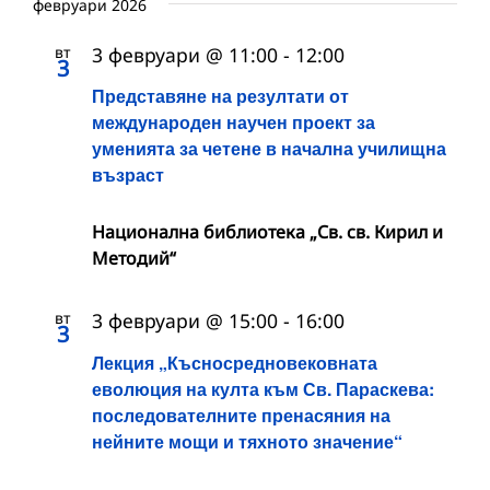
февруари 2026
вт
3 февруари @ 11:00
-
12:00
3
Представяне на резултати от
международен научен проект за
уменията за четене в начална училищна
възраст
Национална библиотека „Св. св. Кирил и
Методий“
вт
3 февруари @ 15:00
-
16:00
3
Лекция „Късносредновековната
еволюция на култа към Св. Параскева:
последователните пренасяния на
нейните мощи и тяхното значение“