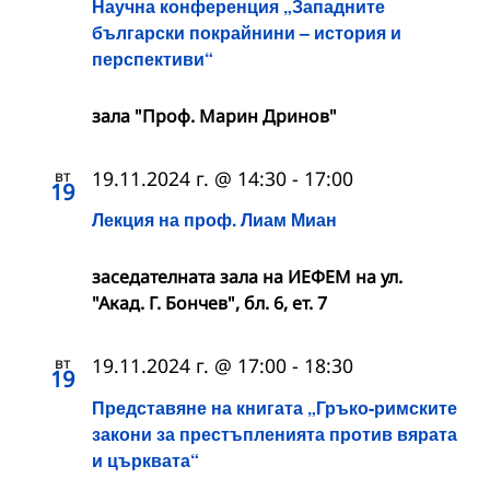
Научна конференция „Западните
български покрайнини – история и
перспективи“
зала "Проф. Марин Дринов"
вт
19.11.2024 г. @ 14:30
-
17:00
19
Лекция на проф. Лиам Миан
заседателната зала на ИЕФЕМ на ул.
"Акад. Г. Бончев", бл. 6, ет. 7
вт
19.11.2024 г. @ 17:00
-
18:30
19
Представяне на книгата „Гръко-римските
закони за престъпленията против вярата
и църквата“