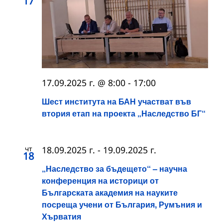
17
17.09.2025 г. @ 8:00
-
17:00
Шест института на БАН участват във
втория етап на проекта „Наследство БГ“
чт
18.09.2025 г.
-
19.09.2025 г.
18
„Наследство за бъдещето“ – научна
конференция на историци от
Българската академия на науките
посреща учени от България, Румъния и
Хърватия