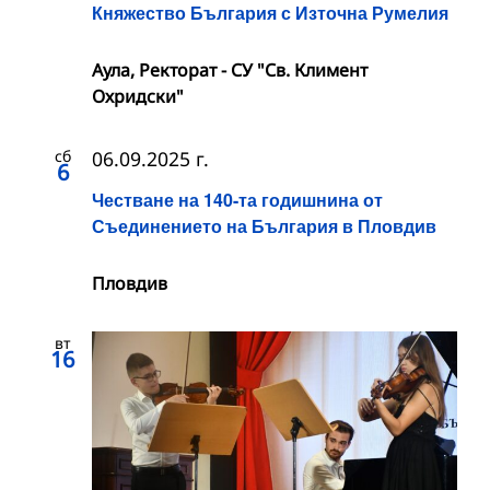
Княжество България с Източна Румелия
Аула, Ректорат - СУ "Св. Климент
Охридски"
сб
06.09.2025 г.
6
Честване на 140-та годишнина от
Съединението на България в Пловдив
Пловдив
вт
16