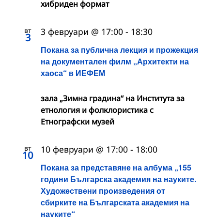
хибриден формат
вт
3 февруари @ 17:00
-
18:30
3
Покана за публична лекция и прожекция
на документален филм „Архитекти на
хаоса“ в ИЕФЕМ
зала „Зимна градина“ на Института за
етнология и фолклористика с
Етнографски музей
вт
10 февруари @ 17:00
-
18:00
10
Покана за представяне на албума „155
години Българска академия на науките.
Художествени произведения от
сбирките на Българската академия на
науките“