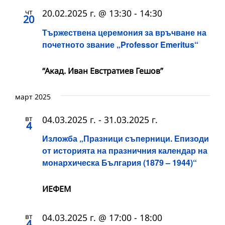
чт
20.02.2025 г. @ 13:30
-
14:30
20
Тържествена церемония за връчване на
почетното звание „Professor Emeritus“
“Акад. Иван Евстратиев Гешов”
март 2025
вт
04.03.2025 г.
-
31.03.2025 г.
4
Изложба „Празници съперници. Епизоди
от историята на празничния календар на
монархическа България (1879 – 1944)“
ИЕФЕМ
вт
04.03.2025 г. @ 17:00
-
18:00
4